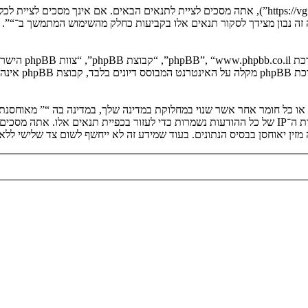
בעת הגישה אל “” (להלן “אנחנו”, “אותנו”, “שלנו”, “”, “https://vgfreak.com/forum”), אתה מסכים לציי
יה זה נבון מצידך לסקור תנאים אלו בקביעות כחלק מהשימוש המתמשך ב־“”.
. מערכת B
ים או כל חומר אחר אשר שנוי במחלוקת במדינה שלך, במדינה בה “” מאוחסנ
ולצמיתות, עם הודעה לספק שירות האינטרנט אם זה יראה לנו דרוש. כתובות ה־IP של כל ההודעות נשמרות כדי