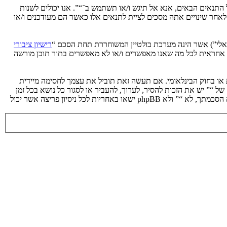
ת לתנאים הבאים. אם אינך מסכים לציית לכל התנאים הבאים, אנא אל תיגש ו/או תשתמש ב־“”. אנו יכולים לשנות
 לאחר שינויים אתה מסכים לציית לתנאים אלו כאשר הם מעודכנים ו/או
רישיון ציבורי
phpB מקלה על האינטרנט המבוסס דיונים בלבד, קבוצת phpBB אינה אחראית לכל מה שאנו מאפשרים ו/או לא מאפשרים בתור תוכן מורשה
ת או בחוק הבינלאומי. אם תעשה זאת תוביל את עצמך לחסימה מיידית
 לעזור בכפיית תנאים אלו. אתה מסכים של “” יש את הזכות להסיר, לערוך, להעביר או לסגור כל נושא בכל זמן
נתון הנראה לנו מתאים. בתור משתמש אתה מסכים שכל המידע אשר אתה מזין יאוחסן בבסיס הנתונים. בעוד שמידע זה לא ייחשף לשום צד שלישי ללא הסכמתך, לא “” ולא phpBB ישאו באחריות לכל ניסיון פריצה אשר יכול