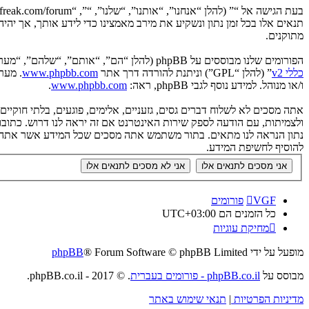
תנאים אלו בכל זמן נתון ונשקיע את מירב מאמצינו כדי לידע אותך, אך יה
מתוקנים.
הפורומים שלנו מבוססים על phpBB (להלן “הם”, “אותם”, “שלהם”, “מערכת phpBB”, “www.phpbb.co.il”, “קבוצת phpBB”, “צוות phpBB הישראלי”) אשר הינה מערכת בולטיין המשוחררת תחת הסכם “
כללי v2
” (להלן “GPL”) וניתנת להורדה דרך אתר
www.phpbb.com
ו/או מנוהל. למידע נוסף לגבי phpBB, ראה:
www.phpbb.com
.
אתה מסכים לא לשלוח דברים גסים, גזעניים, אלימים, פוגעים, בלתי חוקי
להוסיף לחשיפת המידע.
VGF
פורומים
כל הזמנים הם
UTC+03:00
מחיקת עוגיות
מופעל על ידי
® Forum Software © phpBB Limited
phpBB
מבוסס על
phpBB.co.il - פורומים בעברית
. © 2017 - phpBB.co.il.
מדיניות הפרטיות
|
תנאי שימוש באתר