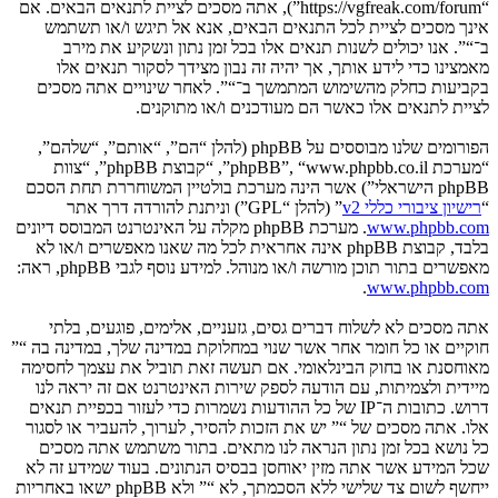
“https://vgfreak.com/forum”), אתה מסכים לציית לתנאים הבאים. אם
אינך מסכים לציית לכל התנאים הבאים, אנא אל תיגש ו/או תשתמש
ב־“”. אנו יכולים לשנות תנאים אלו בכל זמן נתון ונשקיע את מירב
מאמצינו כדי לידע אותך, אך יהיה זה נבון מצידך לסקור תנאים אלו
בקביעות כחלק מהשימוש המתמשך ב־“”. לאחר שינויים אתה מסכים
לציית לתנאים אלו כאשר הם מעודכנים ו/או מתוקנים.
הפורומים שלנו מבוססים על phpBB (להלן “הם”, “אותם”, “שלהם”,
“מערכת phpBB”, “www.phpbb.co.il”, “קבוצת phpBB”, “צוות
phpBB הישראלי”) אשר הינה מערכת בולטיין המשוחררת תחת הסכם
“
רישיון ציבורי כללי v2
” (להלן “GPL”) וניתנת להורדה דרך אתר
www.phpbb.com
. מערכת phpBB מקלה על האינטרנט המבוסס דיונים
בלבד, קבוצת phpBB אינה אחראית לכל מה שאנו מאפשרים ו/או לא
מאפשרים בתור תוכן מורשה ו/או מנוהל. למידע נוסף לגבי phpBB, ראה:
.
www.phpbb.com
אתה מסכים לא לשלוח דברים גסים, גזעניים, אלימים, פוגעים, בלתי
חוקיים או כל חומר אחר אשר שנוי במחלוקת במדינה שלך, במדינה בה “”
מאוחסנת או בחוק הבינלאומי. אם תעשה זאת תוביל את עצמך לחסימה
מיידית ולצמיתות, עם הודעה לספק שירות האינטרנט אם זה יראה לנו
דרוש. כתובות ה־IP של כל ההודעות נשמרות כדי לעזור בכפיית תנאים
אלו. אתה מסכים של “” יש את הזכות להסיר, לערוך, להעביר או לסגור
כל נושא בכל זמן נתון הנראה לנו מתאים. בתור משתמש אתה מסכים
שכל המידע אשר אתה מזין יאוחסן בבסיס הנתונים. בעוד שמידע זה לא
ייחשף לשום צד שלישי ללא הסכמתך, לא “” ולא phpBB ישאו באחריות