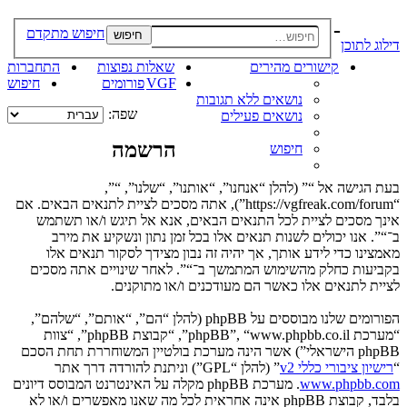
-
חיפוש מתקדם
חיפוש
דילוג לתוכן
קישורים מהירים
שאלות נפוצות
התחברות
VGF
פורומים
חיפוש
נושאים ללא תגובות
שפה:
נושאים פעילים
הרשמה
חיפוש
בעת הגישה אל “” (להלן “אנחנו”, “אותנו”, “שלנו”, “”,
“https://vgfreak.com/forum”), אתה מסכים לציית לתנאים הבאים. אם
אינך מסכים לציית לכל התנאים הבאים, אנא אל תיגש ו/או תשתמש
ב־“”. אנו יכולים לשנות תנאים אלו בכל זמן נתון ונשקיע את מירב
מאמצינו כדי לידע אותך, אך יהיה זה נבון מצידך לסקור תנאים אלו
בקביעות כחלק מהשימוש המתמשך ב־“”. לאחר שינויים אתה מסכים
לציית לתנאים אלו כאשר הם מעודכנים ו/או מתוקנים.
הפורומים שלנו מבוססים על phpBB (להלן “הם”, “אותם”, “שלהם”,
“מערכת phpBB”, “www.phpbb.co.il”, “קבוצת phpBB”, “צוות
phpBB הישראלי”) אשר הינה מערכת בולטיין המשוחררת תחת הסכם
“
רישיון ציבורי כללי v2
” (להלן “GPL”) וניתנת להורדה דרך אתר
www.phpbb.com
. מערכת phpBB מקלה על האינטרנט המבוסס דיונים
בלבד, קבוצת phpBB אינה אחראית לכל מה שאנו מאפשרים ו/או לא