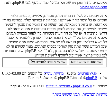
מאפשרים בתור תוכן מורשה ו/או מנוהל. למידע נוסף לגבי phpBB, ראה:
.
www.phpbb.com
אתה מסכים לא לשלוח דברים גסים, גזעניים, אלימים, פוגעים, בלתי
חוקיים או כל חומר אחר אשר שנוי במחלוקת במדינה שלך, במדינה בה “”
מאוחסנת או בחוק הבינלאומי. אם תעשה זאת תוביל את עצמך לחסימה
מיידית ולצמיתות, עם הודעה לספק שירות האינטרנט אם זה יראה לנו
דרוש. כתובות ה־IP של כל ההודעות נשמרות כדי לעזור בכפיית תנאים
אלו. אתה מסכים של “” יש את הזכות להסיר, לערוך, להעביר או לסגור
כל נושא בכל זמן נתון הנראה לנו מתאים. בתור משתמש אתה מסכים
שכל המידע אשר אתה מזין יאוחסן בבסיס הנתונים. בעוד שמידע זה לא
ייחשף לשום צד שלישי ללא הסכמתך, לא “” ולא phpBB ישאו באחריות
לכל ניסיון פריצה אשר יכול להוסיף לחשיפת המידע.
VGF
פורומים
מופעל
מחיקת עוגיות
כל הזמנים הם
UTC+03:00
על ידי
phpBB
® Forum Software © phpBB Limited
מבוסס על
phpBB.co.il - פורומים בעברית
. © 2017 - phpBB.co.il.
מדיניות הפרטיות
|
תנאי שימוש באתר