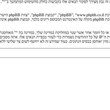
יה זה נבון מצידך לסקור תנאים אלו בקביעות כחלק מהשימוש המתמשך ב־“”.
. מערכת B
ים או כל חומר אחר אשר שנוי במחלוקת במדינה שלך, במדינה בה “” מאוחסנ
ולצמיתות, עם הודעה לספק שירות האינטרנט אם זה יראה לנו דרוש. כתובות ה־IP של כל ההודעות נשמרות כדי