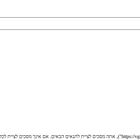
בעת הגישה אל “” (להלן “אנחנו”, “אותנו”, “שלנו”, “”, “https://vgfreak.com/forum”), אתה מסכים לציי