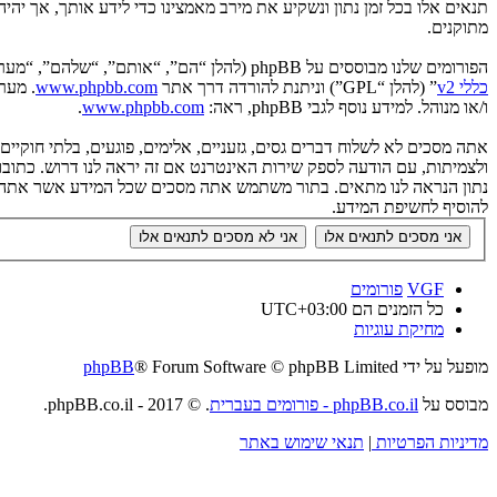
תנאים אלו בכל זמן נתון ונשקיע את מירב מאמצינו כדי לידע אותך, אך יה
מתוקנים.
הפורומים שלנו מבוססים על phpBB (להלן “הם”, “אותם”, “שלהם”, “מערכת phpBB”, “www.phpbb.co.il”, “קבוצת phpBB”, “צוות phpBB הישראלי”) אשר הינה מערכת בולטיין המשוחררת תחת הסכם “
כללי v2
” (להלן “GPL”) וניתנת להורדה דרך אתר
www.phpbb.com
ו/או מנוהל. למידע נוסף לגבי phpBB, ראה:
www.phpbb.com
.
אתה מסכים לא לשלוח דברים גסים, גזעניים, אלימים, פוגעים, בלתי חוקי
להוסיף לחשיפת המידע.
VGF
פורומים
כל הזמנים הם
UTC+03:00
מחיקת עוגיות
מופעל על ידי
® Forum Software © phpBB Limited
phpBB
מבוסס על
phpBB.co.il - פורומים בעברית
. © 2017 - phpBB.co.il.
מדיניות הפרטיות
|
תנאי שימוש באתר