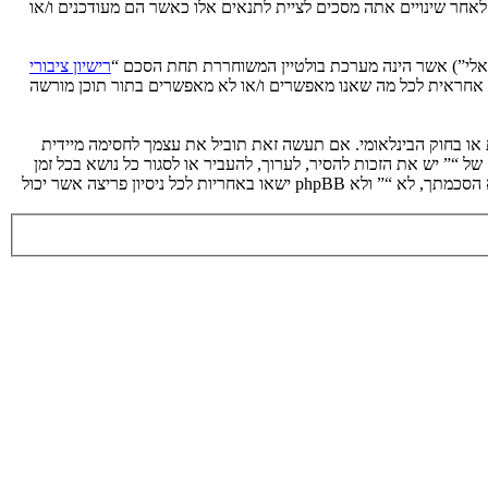
 לאחר שינויים אתה מסכים לציית לתנאים אלו כאשר הם מעודכנים ו/או
רישיון ציבורי
phpB מקלה על האינטרנט המבוסס דיונים בלבד, קבוצת phpBB אינה אחראית לכל מה שאנו מאפשרים ו/או לא מאפשרים בתור תוכן מורשה
ת או בחוק הבינלאומי. אם תעשה זאת תוביל את עצמך לחסימה מיידית
 לעזור בכפיית תנאים אלו. אתה מסכים של “” יש את הזכות להסיר, לערוך, להעביר או לסגור כל נושא בכל זמן
נתון הנראה לנו מתאים. בתור משתמש אתה מסכים שכל המידע אשר אתה מזין יאוחסן בבסיס הנתונים. בעוד שמידע זה לא ייחשף לשום צד שלישי ללא הסכמתך, לא “” ולא phpBB ישאו באחריות לכל ניסיון פריצה אשר יכול