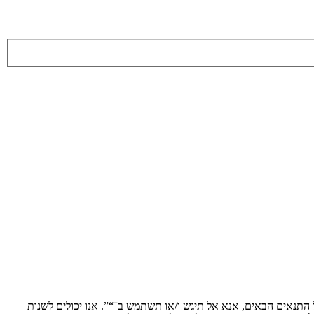
ת לתנאים הבאים. אם אינך מסכים לציית לכל התנאים הבאים, אנא אל תיגש ו/או תשתמש ב־“”. אנו יכולים לשנות