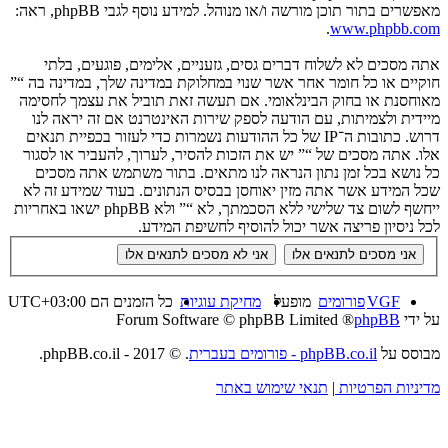
מאפשרים בתור תוכן מורשה ו/או מנוהל. למידע נוסף לגבי phpBB, ראה:
.
www.phpbb.com
אתה מסכים לא לשלוח דברים גסים, גזעניים, אלימים, פוגעים, בלתי
חוקיים או כל חומר אחר אשר שנוי במחלוקת במדינה שלך, במדינה בה “”
מאוחסנת או בחוק הבינלאומי. אם תעשה זאת תוביל את עצמך לחסימה
מיידית ולצמיתות, עם הודעה לספק שירות האינטרנט אם זה יראה לנו
דרוש. כתובות ה־IP של כל ההודעות נשמרות כדי לעזור בכפיית תנאים
אלו. אתה מסכים של “” יש את הזכות להסיר, לערוך, להעביר או לסגור
כל נושא בכל זמן נתון הנראה לנו מתאים. בתור משתמש אתה מסכים
שכל המידע אשר אתה מזין יאוחסן בבסיס הנתונים. בעוד שמידע זה לא
ייחשף לשום צד שלישי ללא הסכמתך, לא “” ולא phpBB ישאו באחריות
לכל ניסיון פריצה אשר יכול להוסיף לחשיפת המידע.
VGF
פורומים
מופעל
מחיקת עוגיות
כל הזמנים הם
UTC+03:00
על ידי
phpBB
® Forum Software © phpBB Limited
מבוסס על
phpBB.co.il - פורומים בעברית
. © 2017 - phpBB.co.il.
מדיניות הפרטיות
|
תנאי שימוש באתר