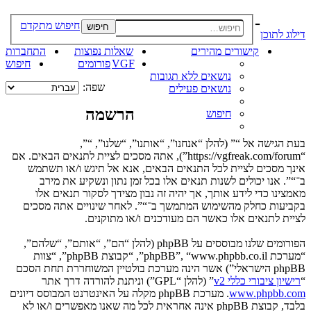
-
חיפוש מתקדם
חיפוש
דילוג לתוכן
קישורים מהירים
שאלות נפוצות
התחברות
VGF
פורומים
חיפוש
נושאים ללא תגובות
שפה:
נושאים פעילים
הרשמה
חיפוש
בעת הגישה אל “” (להלן “אנחנו”, “אותנו”, “שלנו”, “”,
“https://vgfreak.com/forum”), אתה מסכים לציית לתנאים הבאים. אם
אינך מסכים לציית לכל התנאים הבאים, אנא אל תיגש ו/או תשתמש
ב־“”. אנו יכולים לשנות תנאים אלו בכל זמן נתון ונשקיע את מירב
מאמצינו כדי לידע אותך, אך יהיה זה נבון מצידך לסקור תנאים אלו
בקביעות כחלק מהשימוש המתמשך ב־“”. לאחר שינויים אתה מסכים
לציית לתנאים אלו כאשר הם מעודכנים ו/או מתוקנים.
הפורומים שלנו מבוססים על phpBB (להלן “הם”, “אותם”, “שלהם”,
“מערכת phpBB”, “www.phpbb.co.il”, “קבוצת phpBB”, “צוות
phpBB הישראלי”) אשר הינה מערכת בולטיין המשוחררת תחת הסכם
“
רישיון ציבורי כללי v2
” (להלן “GPL”) וניתנת להורדה דרך אתר
www.phpbb.com
. מערכת phpBB מקלה על האינטרנט המבוסס דיונים
בלבד, קבוצת phpBB אינה אחראית לכל מה שאנו מאפשרים ו/או לא