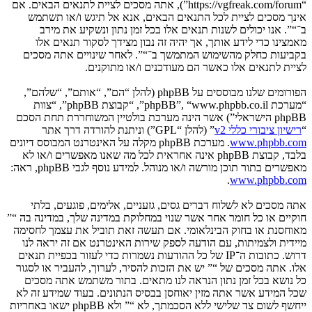
“https://vgfreak.com/forum”), אתה מסכים לציית לתנאים הבאים. אם
אינך מסכים לציית לכל התנאים הבאים, אנא אל תיגש ו/או תשתמש
ב־“”. אנו יכולים לשנות תנאים אלו בכל זמן נתון ונשקיע את מירב
מאמצינו כדי לידע אותך, אך יהיה זה נבון מצידך לסקור תנאים אלו
בקביעות כחלק מהשימוש המתמשך ב־“”. לאחר שינויים אתה מסכים
לציית לתנאים אלו כאשר הם מעודכנים ו/או מתוקנים.
הפורומים שלנו מבוססים על phpBB (להלן “הם”, “אותם”, “שלהם”,
“מערכת phpBB”, “www.phpbb.co.il”, “קבוצת phpBB”, “צוות
phpBB הישראלי”) אשר הינה מערכת בולטיין המשוחררת תחת הסכם
“
רישיון ציבורי כללי v2
” (להלן “GPL”) וניתנת להורדה דרך אתר
www.phpbb.com
. מערכת phpBB מקלה על האינטרנט המבוסס דיונים
בלבד, קבוצת phpBB אינה אחראית לכל מה שאנו מאפשרים ו/או לא
מאפשרים בתור תוכן מורשה ו/או מנוהל. למידע נוסף לגבי phpBB, ראה:
.
www.phpbb.com
אתה מסכים לא לשלוח דברים גסים, גזעניים, אלימים, פוגעים, בלתי
חוקיים או כל חומר אחר אשר שנוי במחלוקת במדינה שלך, במדינה בה “”
מאוחסנת או בחוק הבינלאומי. אם תעשה זאת תוביל את עצמך לחסימה
מיידית ולצמיתות, עם הודעה לספק שירות האינטרנט אם זה יראה לנו
דרוש. כתובות ה־IP של כל ההודעות נשמרות כדי לעזור בכפיית תנאים
אלו. אתה מסכים של “” יש את הזכות להסיר, לערוך, להעביר או לסגור
כל נושא בכל זמן נתון הנראה לנו מתאים. בתור משתמש אתה מסכים
שכל המידע אשר אתה מזין יאוחסן בבסיס הנתונים. בעוד שמידע זה לא
ייחשף לשום צד שלישי ללא הסכמתך, לא “” ולא phpBB ישאו באחריות