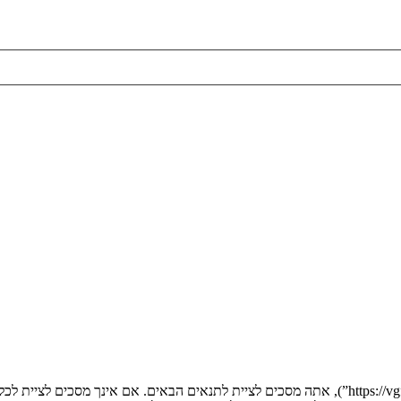
בעת הגישה אל “” (להלן “אנחנו”, “אותנו”, “שלנו”, “”, “https://vgfreak.com/forum”), אתה מסכים לציי