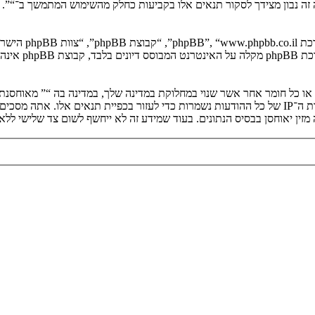
יה זה נבון מצידך לסקור תנאים אלו בקביעות כחלק מהשימוש המתמשך ב־“”.
. מערכת B
ים או כל חומר אחר אשר שנוי במחלוקת במדינה שלך, במדינה בה “” מאוחסנ
ולצמיתות, עם הודעה לספק שירות האינטרנט אם זה יראה לנו דרוש. כתובות ה־IP של כל ההודעות נשמרות כדי