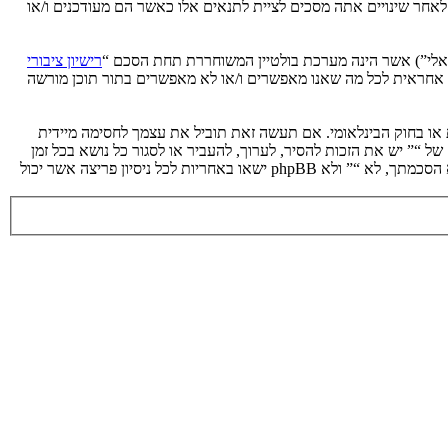
 לאחר שינויים אתה מסכים לציית לתנאים אלו כאשר הם מעודכנים ו/או
רישיון ציבורי
phpB מקלה על האינטרנט המבוסס דיונים בלבד, קבוצת phpBB אינה אחראית לכל מה שאנו מאפשרים ו/או לא מאפשרים בתור תוכן מורשה
ת או בחוק הבינלאומי. אם תעשה זאת תוביל את עצמך לחסימה מיידית
 לעזור בכפיית תנאים אלו. אתה מסכים של “” יש את הזכות להסיר, לערוך, להעביר או לסגור כל נושא בכל זמן
נתון הנראה לנו מתאים. בתור משתמש אתה מסכים שכל המידע אשר אתה מזין יאוחסן בבסיס הנתונים. בעוד שמידע זה לא ייחשף לשום צד שלישי ללא הסכמתך, לא “” ולא phpBB ישאו באחריות לכל ניסיון פריצה אשר יכול