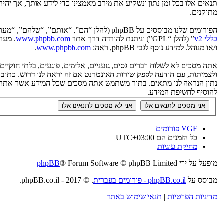
תנאים אלו בכל זמן נתון ונשקיע את מירב מאמצינו כדי לידע אותך, אך יה
מתוקנים.
הפורומים שלנו מבוססים על phpBB (להלן “הם”, “אותם”, “שלהם”, “מערכת phpBB”, “www.phpbb.co.il”, “קבוצת phpBB”, “צוות phpBB הישראלי”) אשר הינה מערכת בולטיין המשוחררת תחת הסכם “
כללי v2
” (להלן “GPL”) וניתנת להורדה דרך אתר
www.phpbb.com
ו/או מנוהל. למידע נוסף לגבי phpBB, ראה:
www.phpbb.com
.
אתה מסכים לא לשלוח דברים גסים, גזעניים, אלימים, פוגעים, בלתי חוקי
להוסיף לחשיפת המידע.
VGF
פורומים
כל הזמנים הם
UTC+03:00
מחיקת עוגיות
מופעל על ידי
® Forum Software © phpBB Limited
phpBB
מבוסס על
phpBB.co.il - פורומים בעברית
. © 2017 - phpBB.co.il.
מדיניות הפרטיות
|
תנאי שימוש באתר