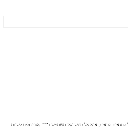
ת לתנאים הבאים. אם אינך מסכים לציית לכל התנאים הבאים, אנא אל תיגש ו/או תשתמש ב־“”. אנו יכולים לשנות