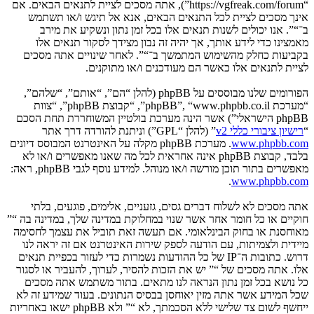
“https://vgfreak.com/forum”), אתה מסכים לציית לתנאים הבאים. אם
אינך מסכים לציית לכל התנאים הבאים, אנא אל תיגש ו/או תשתמש
ב־“”. אנו יכולים לשנות תנאים אלו בכל זמן נתון ונשקיע את מירב
מאמצינו כדי לידע אותך, אך יהיה זה נבון מצידך לסקור תנאים אלו
בקביעות כחלק מהשימוש המתמשך ב־“”. לאחר שינויים אתה מסכים
לציית לתנאים אלו כאשר הם מעודכנים ו/או מתוקנים.
הפורומים שלנו מבוססים על phpBB (להלן “הם”, “אותם”, “שלהם”,
“מערכת phpBB”, “www.phpbb.co.il”, “קבוצת phpBB”, “צוות
phpBB הישראלי”) אשר הינה מערכת בולטיין המשוחררת תחת הסכם
“
רישיון ציבורי כללי v2
” (להלן “GPL”) וניתנת להורדה דרך אתר
www.phpbb.com
. מערכת phpBB מקלה על האינטרנט המבוסס דיונים
בלבד, קבוצת phpBB אינה אחראית לכל מה שאנו מאפשרים ו/או לא
מאפשרים בתור תוכן מורשה ו/או מנוהל. למידע נוסף לגבי phpBB, ראה:
.
www.phpbb.com
אתה מסכים לא לשלוח דברים גסים, גזעניים, אלימים, פוגעים, בלתי
חוקיים או כל חומר אחר אשר שנוי במחלוקת במדינה שלך, במדינה בה “”
מאוחסנת או בחוק הבינלאומי. אם תעשה זאת תוביל את עצמך לחסימה
מיידית ולצמיתות, עם הודעה לספק שירות האינטרנט אם זה יראה לנו
דרוש. כתובות ה־IP של כל ההודעות נשמרות כדי לעזור בכפיית תנאים
אלו. אתה מסכים של “” יש את הזכות להסיר, לערוך, להעביר או לסגור
כל נושא בכל זמן נתון הנראה לנו מתאים. בתור משתמש אתה מסכים
שכל המידע אשר אתה מזין יאוחסן בבסיס הנתונים. בעוד שמידע זה לא
ייחשף לשום צד שלישי ללא הסכמתך, לא “” ולא phpBB ישאו באחריות