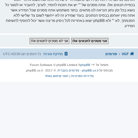
בכפיית תנאים אלו. אתה מסכים של “” יש את הזכות להסיר, לערוך, להעביר או לסגור כל
נושא בכל זמן נתון הנראה לנו מתאים. בתור משתמש אתה מסכים שכל המידע אשר
אתה מזין יאוחסן בבסיס הנתונים. בעוד שמידע זה לא ייחשף לשום צד שלישי ללא
הסכמתך, לא “” ולא phpBB ישאו באחריות לכל ניסיון פריצה אשר יכול להוסיף לחשיפת
המידע.
VGF
פורומים
מחיקת עוגיות
כל הזמנים הם
UTC+03:00
מופעל על ידי
phpBB
® Forum Software © phpBB Limited
מבוסס על
phpBB.co.il - פורומים בעברית
. © 2017 - phpBB.co.il.
מדיניות הפרטיות
|
תנאי שימוש באתר