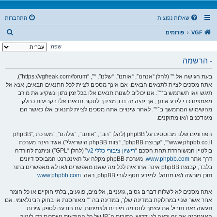
שאלות נפוצות
התחברות
ח
VGF
פורומים
י
שפה:
פ
- הרשמה
ו
בעת הגישה אל “” (להלן “אנחנו”, “אותנו”, “שלנו”, “”, “https://vgfreak.com/forum”),
ש
אתה מסכים לציית לתנאים הבאים. אם אינך מסכים לציית לכל התנאים הבאים, אנא אל
תיגש ו/או תשתמש ב־“”. אנו יכולים לשנות תנאים אלו בכל זמן נתון ונשקיע את מירב
מאמצינו כדי לידע אותך, אך יהיה זה נבון מצידך לסקור תנאים אלו בקביעות כחלק
מהשימוש המתמשך ב־“”. לאחר שינויים אתה מסכים לציית לתנאים אלו כאשר הם
מעודכנים ו/או מתוקנים.
הפורומים שלנו מבוססים על phpBB (להלן “הם”, “אותם”, “שלהם”, “מערכת phpBB”,
“www.phpbb.co.il”, “קבוצת phpBB”, “צוות phpBB הישראלי”) אשר הינה מערכת
בולטיין המשוחררת תחת הסכם “
רישיון ציבורי כללי v2
” (להלן “GPL”) וניתנת להורדה
דרך אתר
www.phpbb.com
. מערכת phpBB מקלה על האינטרנט המבוסס דיונים
בלבד, קבוצת phpBB אינה אחראית לכל מה שאנו מאפשרים ו/או לא מאפשרים בתור
תוכן מורשה ו/או מנוהל. למידע נוסף לגבי phpBB, ראה:
www.phpbb.com
.
אתה מסכים לא לשלוח דברים גסים, גזעניים, אלימים, פוגעים, בלתי חוקיים או כל חומר
אחר אשר שנוי במחלוקת במדינה שלך, במדינה בה “” מאוחסנת או בחוק הבינלאומי. אם
תעשה זאת תוביל את עצמך לחסימה מיידית ולצמיתות, עם הודעה לספק שירות
האינטרנט אם זה יראה לנו דרוש. כתובות ה־IP של כל ההודעות נשמרות כדי לעזור