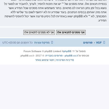
בכפיית תנאים אלו. אתה מסכים של “” יש את הזכות להסיר, לערוך, להעביר או לסגור כל
נושא בכל זמן נתון הנראה לנו מתאים. בתור משתמש אתה מסכים שכל המידע אשר
אתה מזין יאוחסן בבסיס הנתונים. בעוד שמידע זה לא ייחשף לשום צד שלישי ללא
הסכמתך, לא “” ולא phpBB ישאו באחריות לכל ניסיון פריצה אשר יכול להוסיף לחשיפת
המידע.
VGF
פורומים
מחיקת עוגיות
כל הזמנים הם
UTC+03:00
מופעל על ידי
phpBB
® Forum Software © phpBB Limited
מבוסס על
phpBB.co.il - פורומים בעברית
. © 2017 - phpBB.co.il.
מדיניות הפרטיות
|
תנאי שימוש באתר