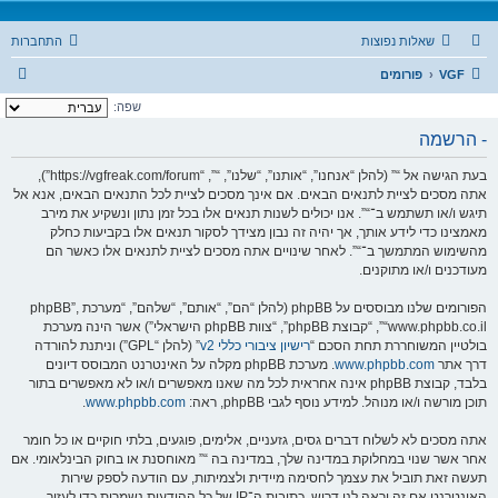
שאלות נפוצות
התחברות
ח
VGF
פורומים
י
שפה:
פ
- הרשמה
ו
בעת הגישה אל “” (להלן “אנחנו”, “אותנו”, “שלנו”, “”, “https://vgfreak.com/forum”),
ש
אתה מסכים לציית לתנאים הבאים. אם אינך מסכים לציית לכל התנאים הבאים, אנא אל
תיגש ו/או תשתמש ב־“”. אנו יכולים לשנות תנאים אלו בכל זמן נתון ונשקיע את מירב
מאמצינו כדי לידע אותך, אך יהיה זה נבון מצידך לסקור תנאים אלו בקביעות כחלק
מהשימוש המתמשך ב־“”. לאחר שינויים אתה מסכים לציית לתנאים אלו כאשר הם
מעודכנים ו/או מתוקנים.
הפורומים שלנו מבוססים על phpBB (להלן “הם”, “אותם”, “שלהם”, “מערכת phpBB”,
“www.phpbb.co.il”, “קבוצת phpBB”, “צוות phpBB הישראלי”) אשר הינה מערכת
בולטיין המשוחררת תחת הסכם “
רישיון ציבורי כללי v2
” (להלן “GPL”) וניתנת להורדה
דרך אתר
www.phpbb.com
. מערכת phpBB מקלה על האינטרנט המבוסס דיונים
בלבד, קבוצת phpBB אינה אחראית לכל מה שאנו מאפשרים ו/או לא מאפשרים בתור
תוכן מורשה ו/או מנוהל. למידע נוסף לגבי phpBB, ראה:
www.phpbb.com
.
אתה מסכים לא לשלוח דברים גסים, גזעניים, אלימים, פוגעים, בלתי חוקיים או כל חומר
אחר אשר שנוי במחלוקת במדינה שלך, במדינה בה “” מאוחסנת או בחוק הבינלאומי. אם
תעשה זאת תוביל את עצמך לחסימה מיידית ולצמיתות, עם הודעה לספק שירות
האינטרנט אם זה יראה לנו דרוש. כתובות ה־IP של כל ההודעות נשמרות כדי לעזור