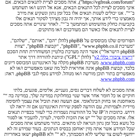
“https://vgfreak.com/forum”), אתה מסכים לציית לתנאים הבאים. אם
אינך מסכים לציית לכל התנאים הבאים, אנא אל תיגש ו/או תשתמש
ב־“”. אנו יכולים לשנות תנאים אלו בכל זמן נתון ונשקיע את מירב
מאמצינו כדי לידע אותך, אך יהיה זה נבון מצידך לסקור תנאים אלו
בקביעות כחלק מהשימוש המתמשך ב־“”. לאחר שינויים אתה מסכים
לציית לתנאים אלו כאשר הם מעודכנים ו/או מתוקנים.
הפורומים שלנו מבוססים על phpBB (להלן “הם”, “אותם”, “שלהם”,
“מערכת phpBB”, “www.phpbb.co.il”, “קבוצת phpBB”, “צוות
phpBB הישראלי”) אשר הינה מערכת בולטיין המשוחררת תחת הסכם
“
רישיון ציבורי כללי v2
” (להלן “GPL”) וניתנת להורדה דרך אתר
www.phpbb.com
. מערכת phpBB מקלה על האינטרנט המבוסס דיונים
בלבד, קבוצת phpBB אינה אחראית לכל מה שאנו מאפשרים ו/או לא
מאפשרים בתור תוכן מורשה ו/או מנוהל. למידע נוסף לגבי phpBB, ראה:
.
www.phpbb.com
אתה מסכים לא לשלוח דברים גסים, גזעניים, אלימים, פוגעים, בלתי
חוקיים או כל חומר אחר אשר שנוי במחלוקת במדינה שלך, במדינה בה “”
מאוחסנת או בחוק הבינלאומי. אם תעשה זאת תוביל את עצמך לחסימה
מיידית ולצמיתות, עם הודעה לספק שירות האינטרנט אם זה יראה לנו
דרוש. כתובות ה־IP של כל ההודעות נשמרות כדי לעזור בכפיית תנאים
אלו. אתה מסכים של “” יש את הזכות להסיר, לערוך, להעביר או לסגור
כל נושא בכל זמן נתון הנראה לנו מתאים. בתור משתמש אתה מסכים
שכל המידע אשר אתה מזין יאוחסן בבסיס הנתונים. בעוד שמידע זה לא
ייחשף לשום צד שלישי ללא הסכמתך, לא “” ולא phpBB ישאו באחריות