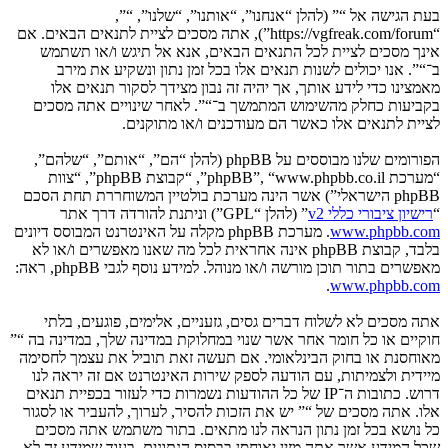
בעת הגישה אל “” (להלן “אנחנו”, “אותנו”, “שלנו”, “”,
“https://vgfreak.com/forum”), אתה מסכים לציית לתנאים הבאים. אם
אינך מסכים לציית לכל התנאים הבאים, אנא אל תיגש ו/או תשתמש
ב־“”. אנו יכולים לשנות תנאים אלו בכל זמן נתון ונשקיע את מירב
מאמצינו כדי לידע אותך, אך יהיה זה נבון מצידך לסקור תנאים אלו
בקביעות כחלק מהשימוש המתמשך ב־“”. לאחר שינויים אתה מסכים
לציית לתנאים אלו כאשר הם מעודכנים ו/או מתוקנים.
הפורומים שלנו מבוססים על phpBB (להלן “הם”, “אותם”, “שלהם”,
“מערכת phpBB”, “www.phpbb.co.il”, “קבוצת phpBB”, “צוות
phpBB הישראלי”) אשר הינה מערכת בולטיין המשוחררת תחת הסכם
“
רישיון ציבורי כללי v2
” (להלן “GPL”) וניתנת להורדה דרך אתר
www.phpbb.com
. מערכת phpBB מקלה על האינטרנט המבוסס דיונים
בלבד, קבוצת phpBB אינה אחראית לכל מה שאנו מאפשרים ו/או לא
מאפשרים בתור תוכן מורשה ו/או מנוהל. למידע נוסף לגבי phpBB, ראה:
.
www.phpbb.com
אתה מסכים לא לשלוח דברים גסים, גזעניים, אלימים, פוגעים, בלתי
חוקיים או כל חומר אחר אשר שנוי במחלוקת במדינה שלך, במדינה בה “”
מאוחסנת או בחוק הבינלאומי. אם תעשה זאת תוביל את עצמך לחסימה
מיידית ולצמיתות, עם הודעה לספק שירות האינטרנט אם זה יראה לנו
דרוש. כתובות ה־IP של כל ההודעות נשמרות כדי לעזור בכפיית תנאים
אלו. אתה מסכים של “” יש את הזכות להסיר, לערוך, להעביר או לסגור
כל נושא בכל זמן נתון הנראה לנו מתאים. בתור משתמש אתה מסכים
שכל המידע אשר אתה מזין יאוחסן בבסיס הנתונים. בעוד שמידע זה לא