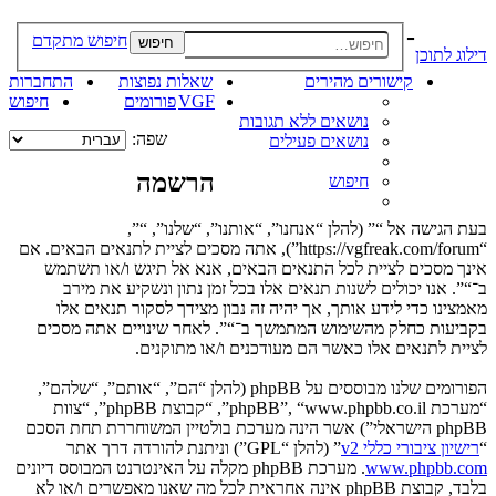
-
חיפוש מתקדם
חיפוש
דילוג לתוכן
קישורים מהירים
שאלות נפוצות
התחברות
VGF
פורומים
חיפוש
נושאים ללא תגובות
שפה:
נושאים פעילים
הרשמה
חיפוש
בעת הגישה אל “” (להלן “אנחנו”, “אותנו”, “שלנו”, “”,
“https://vgfreak.com/forum”), אתה מסכים לציית לתנאים הבאים. אם
אינך מסכים לציית לכל התנאים הבאים, אנא אל תיגש ו/או תשתמש
ב־“”. אנו יכולים לשנות תנאים אלו בכל זמן נתון ונשקיע את מירב
מאמצינו כדי לידע אותך, אך יהיה זה נבון מצידך לסקור תנאים אלו
בקביעות כחלק מהשימוש המתמשך ב־“”. לאחר שינויים אתה מסכים
לציית לתנאים אלו כאשר הם מעודכנים ו/או מתוקנים.
הפורומים שלנו מבוססים על phpBB (להלן “הם”, “אותם”, “שלהם”,
“מערכת phpBB”, “www.phpbb.co.il”, “קבוצת phpBB”, “צוות
phpBB הישראלי”) אשר הינה מערכת בולטיין המשוחררת תחת הסכם
“
רישיון ציבורי כללי v2
” (להלן “GPL”) וניתנת להורדה דרך אתר
www.phpbb.com
. מערכת phpBB מקלה על האינטרנט המבוסס דיונים
בלבד, קבוצת phpBB אינה אחראית לכל מה שאנו מאפשרים ו/או לא