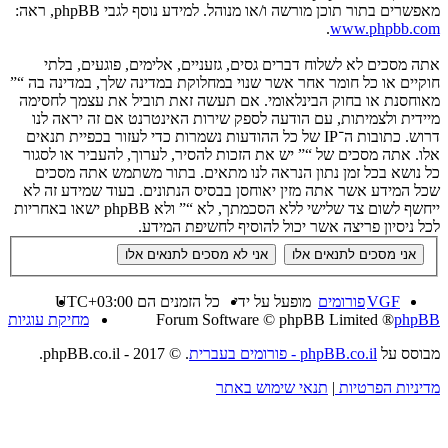
מאפשרים בתור תוכן מורשה ו/או מנוהל. למידע נוסף לגבי phpBB, ראה:
.
www.phpbb.com
אתה מסכים לא לשלוח דברים גסים, גזעניים, אלימים, פוגעים, בלתי
חוקיים או כל חומר אחר אשר שנוי במחלוקת במדינה שלך, במדינה בה “”
מאוחסנת או בחוק הבינלאומי. אם תעשה זאת תוביל את עצמך לחסימה
מיידית ולצמיתות, עם הודעה לספק שירות האינטרנט אם זה יראה לנו
דרוש. כתובות ה־IP של כל ההודעות נשמרות כדי לעזור בכפיית תנאים
אלו. אתה מסכים של “” יש את הזכות להסיר, לערוך, להעביר או לסגור
כל נושא בכל זמן נתון הנראה לנו מתאים. בתור משתמש אתה מסכים
שכל המידע אשר אתה מזין יאוחסן בבסיס הנתונים. בעוד שמידע זה לא
ייחשף לשום צד שלישי ללא הסכמתך, לא “” ולא phpBB ישאו באחריות
לכל ניסיון פריצה אשר יכול להוסיף לחשיפת המידע.
VGF
פורומים
מופעל על ידי
כל הזמנים הם
UTC+03:00
phpBB
® Forum Software © phpBB Limited
מחיקת עוגיות
מבוסס על
phpBB.co.il - פורומים בעברית
. © 2017 - phpBB.co.il.
מדיניות הפרטיות
|
תנאי שימוש באתר