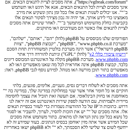
“https://vgfreak.com/forum”), אתה מסכים לציית לתנאים הבאים. אם
אינך מסכים לציית לכל התנאים הבאים, אנא אל תיגש ו/או תשתמש
ב־“”. אנו יכולים לשנות תנאים אלו בכל זמן נתון ונשקיע את מירב
מאמצינו כדי לידע אותך, אך יהיה זה נבון מצידך לסקור תנאים אלו
בקביעות כחלק מהשימוש המתמשך ב־“”. לאחר שינויים אתה מסכים
לציית לתנאים אלו כאשר הם מעודכנים ו/או מתוקנים.
הפורומים שלנו מבוססים על phpBB (להלן “הם”, “אותם”, “שלהם”,
“מערכת phpBB”, “www.phpbb.co.il”, “קבוצת phpBB”, “צוות
phpBB הישראלי”) אשר הינה מערכת בולטיין המשוחררת תחת הסכם
“
רישיון ציבורי כללי v2
” (להלן “GPL”) וניתנת להורדה דרך אתר
www.phpbb.com
. מערכת phpBB מקלה על האינטרנט המבוסס דיונים
בלבד, קבוצת phpBB אינה אחראית לכל מה שאנו מאפשרים ו/או לא
מאפשרים בתור תוכן מורשה ו/או מנוהל. למידע נוסף לגבי phpBB, ראה:
.
www.phpbb.com
אתה מסכים לא לשלוח דברים גסים, גזעניים, אלימים, פוגעים, בלתי
חוקיים או כל חומר אחר אשר שנוי במחלוקת במדינה שלך, במדינה בה “”
מאוחסנת או בחוק הבינלאומי. אם תעשה זאת תוביל את עצמך לחסימה
מיידית ולצמיתות, עם הודעה לספק שירות האינטרנט אם זה יראה לנו
דרוש. כתובות ה־IP של כל ההודעות נשמרות כדי לעזור בכפיית תנאים
אלו. אתה מסכים של “” יש את הזכות להסיר, לערוך, להעביר או לסגור
כל נושא בכל זמן נתון הנראה לנו מתאים. בתור משתמש אתה מסכים
שכל המידע אשר אתה מזין יאוחסן בבסיס הנתונים. בעוד שמידע זה לא
ייחשף לשום צד שלישי ללא הסכמתך, לא “” ולא phpBB ישאו באחריות