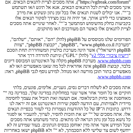
“https://vgfreak.com/forum”), אתה מסכים לציית לתנאים הבאים. אם
אינך מסכים לציית לכל התנאים הבאים, אנא אל תיגש ו/או תשתמש
ב־“”. אנו יכולים לשנות תנאים אלו בכל זמן נתון ונשקיע את מירב
מאמצינו כדי לידע אותך, אך יהיה זה נבון מצידך לסקור תנאים אלו
בקביעות כחלק מהשימוש המתמשך ב־“”. לאחר שינויים אתה מסכים
לציית לתנאים אלו כאשר הם מעודכנים ו/או מתוקנים.
הפורומים שלנו מבוססים על phpBB (להלן “הם”, “אותם”, “שלהם”,
“מערכת phpBB”, “www.phpbb.co.il”, “קבוצת phpBB”, “צוות
phpBB הישראלי”) אשר הינה מערכת בולטיין המשוחררת תחת הסכם
“
רישיון ציבורי כללי v2
” (להלן “GPL”) וניתנת להורדה דרך אתר
www.phpbb.com
. מערכת phpBB מקלה על האינטרנט המבוסס דיונים
בלבד, קבוצת phpBB אינה אחראית לכל מה שאנו מאפשרים ו/או לא
מאפשרים בתור תוכן מורשה ו/או מנוהל. למידע נוסף לגבי phpBB, ראה:
.
www.phpbb.com
אתה מסכים לא לשלוח דברים גסים, גזעניים, אלימים, פוגעים, בלתי
חוקיים או כל חומר אחר אשר שנוי במחלוקת במדינה שלך, במדינה בה “”
מאוחסנת או בחוק הבינלאומי. אם תעשה זאת תוביל את עצמך לחסימה
מיידית ולצמיתות, עם הודעה לספק שירות האינטרנט אם זה יראה לנו
דרוש. כתובות ה־IP של כל ההודעות נשמרות כדי לעזור בכפיית תנאים
אלו. אתה מסכים של “” יש את הזכות להסיר, לערוך, להעביר או לסגור
כל נושא בכל זמן נתון הנראה לנו מתאים. בתור משתמש אתה מסכים
שכל המידע אשר אתה מזין יאוחסן בבסיס הנתונים. בעוד שמידע זה לא
ייחשף לשום צד שלישי ללא הסכמתך, לא “” ולא phpBB ישאו באחריות