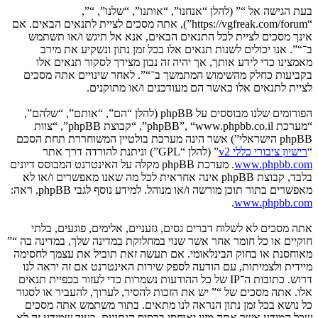
בעת הגישה אל “” (להלן “אנחנו”, “אותנו”, “שלנו”, “”,
“https://vgfreak.com/forum”), אתה מסכים לציית לתנאים הבאים. אם
אינך מסכים לציית לכל התנאים הבאים, אנא אל תיגש ו/או תשתמש
ב־“”. אנו יכולים לשנות תנאים אלו בכל זמן נתון ונשקיע את מירב
מאמצינו כדי לידע אותך, אך יהיה זה נבון מצידך לסקור תנאים אלו
בקביעות כחלק מהשימוש המתמשך ב־“”. לאחר שינויים אתה מסכים
לציית לתנאים אלו כאשר הם מעודכנים ו/או מתוקנים.
הפורומים שלנו מבוססים על phpBB (להלן “הם”, “אותם”, “שלהם”,
“מערכת phpBB”, “www.phpbb.co.il”, “קבוצת phpBB”, “צוות
phpBB הישראלי”) אשר הינה מערכת בולטיין המשוחררת תחת הסכם
“
רישיון ציבורי כללי v2
” (להלן “GPL”) וניתנת להורדה דרך אתר
www.phpbb.com
. מערכת phpBB מקלה על האינטרנט המבוסס דיונים
בלבד, קבוצת phpBB אינה אחראית לכל מה שאנו מאפשרים ו/או לא
מאפשרים בתור תוכן מורשה ו/או מנוהל. למידע נוסף לגבי phpBB, ראה:
.
www.phpbb.com
אתה מסכים לא לשלוח דברים גסים, גזעניים, אלימים, פוגעים, בלתי
חוקיים או כל חומר אחר אשר שנוי במחלוקת במדינה שלך, במדינה בה “”
מאוחסנת או בחוק הבינלאומי. אם תעשה זאת תוביל את עצמך לחסימה
מיידית ולצמיתות, עם הודעה לספק שירות האינטרנט אם זה יראה לנו
דרוש. כתובות ה־IP של כל ההודעות נשמרות כדי לעזור בכפיית תנאים
אלו. אתה מסכים של “” יש את הזכות להסיר, לערוך, להעביר או לסגור
כל נושא בכל זמן נתון הנראה לנו מתאים. בתור משתמש אתה מסכים
שכל המידע אשר אתה מזין יאוחסן בבסיס הנתונים. בעוד שמידע זה לא