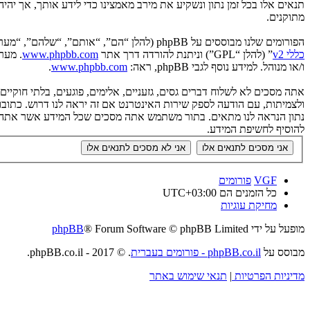
תנאים אלו בכל זמן נתון ונשקיע את מירב מאמצינו כדי לידע אותך, אך יה
מתוקנים.
הפורומים שלנו מבוססים על phpBB (להלן “הם”, “אותם”, “שלהם”, “מערכת phpBB”, “www.phpbb.co.il”, “קבוצת phpBB”, “צוות phpBB הישראלי”) אשר הינה מערכת בולטיין המשוחררת תחת הסכם “
כללי v2
” (להלן “GPL”) וניתנת להורדה דרך אתר
www.phpbb.com
ו/או מנוהל. למידע נוסף לגבי phpBB, ראה:
www.phpbb.com
.
אתה מסכים לא לשלוח דברים גסים, גזעניים, אלימים, פוגעים, בלתי חוקי
להוסיף לחשיפת המידע.
VGF
פורומים
כל הזמנים הם
UTC+03:00
מחיקת עוגיות
מופעל על ידי
® Forum Software © phpBB Limited
phpBB
מבוסס על
phpBB.co.il - פורומים בעברית
. © 2017 - phpBB.co.il.
מדיניות הפרטיות
|
תנאי שימוש באתר