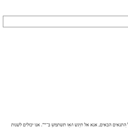
ת לתנאים הבאים. אם אינך מסכים לציית לכל התנאים הבאים, אנא אל תיגש ו/או תשתמש ב־“”. אנו יכולים לשנות