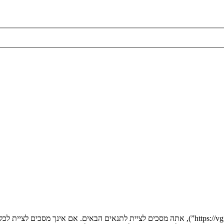
בעת הגישה אל “” (להלן “אנחנו”, “אותנו”, “שלנו”, “”, “https://vgfreak.com/forum”), אתה מסכים לציי