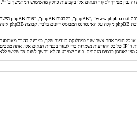
יה זה נבון מצידך לסקור תנאים אלו בקביעות כחלק מהשימוש המתמשך ב־“”.
. מערכת B
ים או כל חומר אחר אשר שנוי במחלוקת במדינה שלך, במדינה בה “” מאוחסנ
ולצמיתות, עם הודעה לספק שירות האינטרנט אם זה יראה לנו דרוש. כתובות ה־IP של כל ההודעות נשמרות כדי