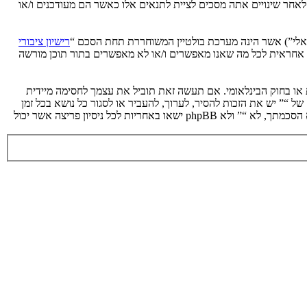
 לאחר שינויים אתה מסכים לציית לתנאים אלו כאשר הם מעודכנים ו/או
רישיון ציבורי
phpB מקלה על האינטרנט המבוסס דיונים בלבד, קבוצת phpBB אינה אחראית לכל מה שאנו מאפשרים ו/או לא מאפשרים בתור תוכן מורשה
ת או בחוק הבינלאומי. אם תעשה זאת תוביל את עצמך לחסימה מיידית
 לעזור בכפיית תנאים אלו. אתה מסכים של “” יש את הזכות להסיר, לערוך, להעביר או לסגור כל נושא בכל זמן
נתון הנראה לנו מתאים. בתור משתמש אתה מסכים שכל המידע אשר אתה מזין יאוחסן בבסיס הנתונים. בעוד שמידע זה לא ייחשף לשום צד שלישי ללא הסכמתך, לא “” ולא phpBB ישאו באחריות לכל ניסיון פריצה אשר יכול