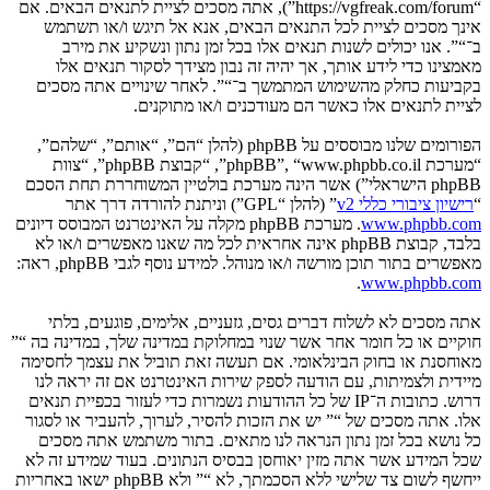
“https://vgfreak.com/forum”), אתה מסכים לציית לתנאים הבאים. אם
אינך מסכים לציית לכל התנאים הבאים, אנא אל תיגש ו/או תשתמש
ב־“”. אנו יכולים לשנות תנאים אלו בכל זמן נתון ונשקיע את מירב
מאמצינו כדי לידע אותך, אך יהיה זה נבון מצידך לסקור תנאים אלו
בקביעות כחלק מהשימוש המתמשך ב־“”. לאחר שינויים אתה מסכים
לציית לתנאים אלו כאשר הם מעודכנים ו/או מתוקנים.
הפורומים שלנו מבוססים על phpBB (להלן “הם”, “אותם”, “שלהם”,
“מערכת phpBB”, “www.phpbb.co.il”, “קבוצת phpBB”, “צוות
phpBB הישראלי”) אשר הינה מערכת בולטיין המשוחררת תחת הסכם
“
רישיון ציבורי כללי v2
” (להלן “GPL”) וניתנת להורדה דרך אתר
www.phpbb.com
. מערכת phpBB מקלה על האינטרנט המבוסס דיונים
בלבד, קבוצת phpBB אינה אחראית לכל מה שאנו מאפשרים ו/או לא
מאפשרים בתור תוכן מורשה ו/או מנוהל. למידע נוסף לגבי phpBB, ראה:
.
www.phpbb.com
אתה מסכים לא לשלוח דברים גסים, גזעניים, אלימים, פוגעים, בלתי
חוקיים או כל חומר אחר אשר שנוי במחלוקת במדינה שלך, במדינה בה “”
מאוחסנת או בחוק הבינלאומי. אם תעשה זאת תוביל את עצמך לחסימה
מיידית ולצמיתות, עם הודעה לספק שירות האינטרנט אם זה יראה לנו
דרוש. כתובות ה־IP של כל ההודעות נשמרות כדי לעזור בכפיית תנאים
אלו. אתה מסכים של “” יש את הזכות להסיר, לערוך, להעביר או לסגור
כל נושא בכל זמן נתון הנראה לנו מתאים. בתור משתמש אתה מסכים
שכל המידע אשר אתה מזין יאוחסן בבסיס הנתונים. בעוד שמידע זה לא
ייחשף לשום צד שלישי ללא הסכמתך, לא “” ולא phpBB ישאו באחריות