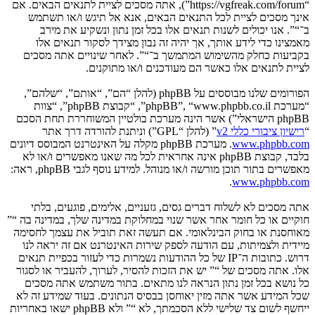
“https://vgfreak.com/forum”), אתה מסכים לציית לתנאים הבאים. אם
אינך מסכים לציית לכל התנאים הבאים, אנא אל תיגש ו/או תשתמש
ב־“”. אנו יכולים לשנות תנאים אלו בכל זמן נתון ונשקיע את מירב
מאמצינו כדי לידע אותך, אך יהיה זה נבון מצידך לסקור תנאים אלו
בקביעות כחלק מהשימוש המתמשך ב־“”. לאחר שינויים אתה מסכים
לציית לתנאים אלו כאשר הם מעודכנים ו/או מתוקנים.
הפורומים שלנו מבוססים על phpBB (להלן “הם”, “אותם”, “שלהם”,
“מערכת phpBB”, “www.phpbb.co.il”, “קבוצת phpBB”, “צוות
phpBB הישראלי”) אשר הינה מערכת בולטיין המשוחררת תחת הסכם
“
רישיון ציבורי כללי v2
” (להלן “GPL”) וניתנת להורדה דרך אתר
www.phpbb.com
. מערכת phpBB מקלה על האינטרנט המבוסס דיונים
בלבד, קבוצת phpBB אינה אחראית לכל מה שאנו מאפשרים ו/או לא
מאפשרים בתור תוכן מורשה ו/או מנוהל. למידע נוסף לגבי phpBB, ראה:
.
www.phpbb.com
אתה מסכים לא לשלוח דברים גסים, גזעניים, אלימים, פוגעים, בלתי
חוקיים או כל חומר אחר אשר שנוי במחלוקת במדינה שלך, במדינה בה “”
מאוחסנת או בחוק הבינלאומי. אם תעשה זאת תוביל את עצמך לחסימה
מיידית ולצמיתות, עם הודעה לספק שירות האינטרנט אם זה יראה לנו
דרוש. כתובות ה־IP של כל ההודעות נשמרות כדי לעזור בכפיית תנאים
אלו. אתה מסכים של “” יש את הזכות להסיר, לערוך, להעביר או לסגור
כל נושא בכל זמן נתון הנראה לנו מתאים. בתור משתמש אתה מסכים
שכל המידע אשר אתה מזין יאוחסן בבסיס הנתונים. בעוד שמידע זה לא
ייחשף לשום צד שלישי ללא הסכמתך, לא “” ולא phpBB ישאו באחריות