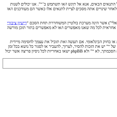
ת לתנאים הבאים. אם אינך מסכים לציית לכל התנאים הבאים, אנא אל תיגש ו/או תשתמש ב־“”. אנו יכולים לשנות
 לאחר שינויים אתה מסכים לציית לתנאים אלו כאשר הם מעודכנים ו/או
רישיון ציבורי
phpB מקלה על האינטרנט המבוסס דיונים בלבד, קבוצת phpBB אינה אחראית לכל מה שאנו מאפשרים ו/או לא מאפשרים בתור תוכן מורשה
ת או בחוק הבינלאומי. אם תעשה זאת תוביל את עצמך לחסימה מיידית
 לעזור בכפיית תנאים אלו. אתה מסכים של “” יש את הזכות להסיר, לערוך, להעביר או לסגור כל נושא בכל זמן
נתון הנראה לנו מתאים. בתור משתמש אתה מסכים שכל המידע אשר אתה מזין יאוחסן בבסיס הנתונים. בעוד שמידע זה לא ייחשף לשום צד שלישי ללא הסכמתך, לא “” ולא phpBB ישאו באחריות לכל ניסיון פריצה אשר יכול