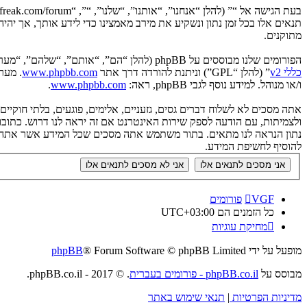
תנאים אלו בכל זמן נתון ונשקיע את מירב מאמצינו כדי לידע אותך, אך יה
מתוקנים.
הפורומים שלנו מבוססים על phpBB (להלן “הם”, “אותם”, “שלהם”, “מערכת phpBB”, “www.phpbb.co.il”, “קבוצת phpBB”, “צוות phpBB הישראלי”) אשר הינה מערכת בולטיין המשוחררת תחת הסכם “
כללי v2
” (להלן “GPL”) וניתנת להורדה דרך אתר
www.phpbb.com
ו/או מנוהל. למידע נוסף לגבי phpBB, ראה:
www.phpbb.com
.
אתה מסכים לא לשלוח דברים גסים, גזעניים, אלימים, פוגעים, בלתי חוקי
להוסיף לחשיפת המידע.
VGF
פורומים
כל הזמנים הם
UTC+03:00
מחיקת עוגיות
מופעל על ידי
® Forum Software © phpBB Limited
phpBB
מבוסס על
phpBB.co.il - פורומים בעברית
. © 2017 - phpBB.co.il.
מדיניות הפרטיות
|
תנאי שימוש באתר