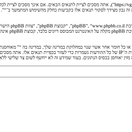
בעת הגישה אל “” (להלן “אנחנו”, “אותנו”, “שלנו”, “”, “https://vgfreak.com/forum”), אתה מסכים לציי
יה זה נבון מצידך לסקור תנאים אלו בקביעות כחלק מהשימוש המתמשך ב־“”.
. מערכת B
ים או כל חומר אחר אשר שנוי במחלוקת במדינה שלך, במדינה בה “” מאוחסנ
ולצמיתות, עם הודעה לספק שירות האינטרנט אם זה יראה לנו דרוש. כתובות ה־IP של כל ההודעות נשמרות כדי