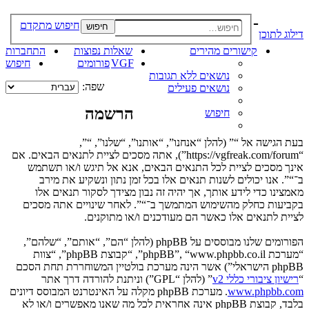
-
חיפוש מתקדם
חיפוש
דילוג לתוכן
קישורים מהירים
שאלות נפוצות
התחברות
VGF
פורומים
חיפוש
נושאים ללא תגובות
שפה:
נושאים פעילים
הרשמה
חיפוש
בעת הגישה אל “” (להלן “אנחנו”, “אותנו”, “שלנו”, “”,
“https://vgfreak.com/forum”), אתה מסכים לציית לתנאים הבאים. אם
אינך מסכים לציית לכל התנאים הבאים, אנא אל תיגש ו/או תשתמש
ב־“”. אנו יכולים לשנות תנאים אלו בכל זמן נתון ונשקיע את מירב
מאמצינו כדי לידע אותך, אך יהיה זה נבון מצידך לסקור תנאים אלו
בקביעות כחלק מהשימוש המתמשך ב־“”. לאחר שינויים אתה מסכים
לציית לתנאים אלו כאשר הם מעודכנים ו/או מתוקנים.
הפורומים שלנו מבוססים על phpBB (להלן “הם”, “אותם”, “שלהם”,
“מערכת phpBB”, “www.phpbb.co.il”, “קבוצת phpBB”, “צוות
phpBB הישראלי”) אשר הינה מערכת בולטיין המשוחררת תחת הסכם
“
רישיון ציבורי כללי v2
” (להלן “GPL”) וניתנת להורדה דרך אתר
www.phpbb.com
. מערכת phpBB מקלה על האינטרנט המבוסס דיונים
בלבד, קבוצת phpBB אינה אחראית לכל מה שאנו מאפשרים ו/או לא