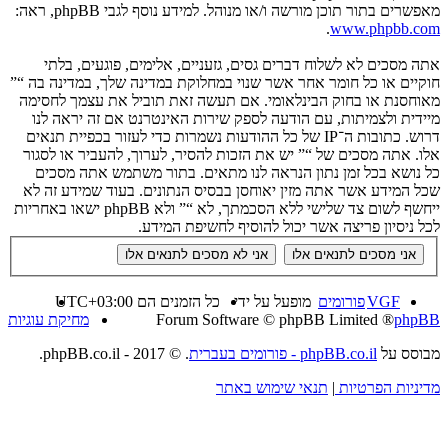
מאפשרים בתור תוכן מורשה ו/או מנוהל. למידע נוסף לגבי phpBB, ראה:
.
www.phpbb.com
אתה מסכים לא לשלוח דברים גסים, גזעניים, אלימים, פוגעים, בלתי
חוקיים או כל חומר אחר אשר שנוי במחלוקת במדינה שלך, במדינה בה “”
מאוחסנת או בחוק הבינלאומי. אם תעשה זאת תוביל את עצמך לחסימה
מיידית ולצמיתות, עם הודעה לספק שירות האינטרנט אם זה יראה לנו
דרוש. כתובות ה־IP של כל ההודעות נשמרות כדי לעזור בכפיית תנאים
אלו. אתה מסכים של “” יש את הזכות להסיר, לערוך, להעביר או לסגור
כל נושא בכל זמן נתון הנראה לנו מתאים. בתור משתמש אתה מסכים
שכל המידע אשר אתה מזין יאוחסן בבסיס הנתונים. בעוד שמידע זה לא
ייחשף לשום צד שלישי ללא הסכמתך, לא “” ולא phpBB ישאו באחריות
לכל ניסיון פריצה אשר יכול להוסיף לחשיפת המידע.
VGF
פורומים
מופעל על ידי
כל הזמנים הם
UTC+03:00
phpBB
® Forum Software © phpBB Limited
מחיקת עוגיות
מבוסס על
phpBB.co.il - פורומים בעברית
. © 2017 - phpBB.co.il.
מדיניות הפרטיות
|
תנאי שימוש באתר