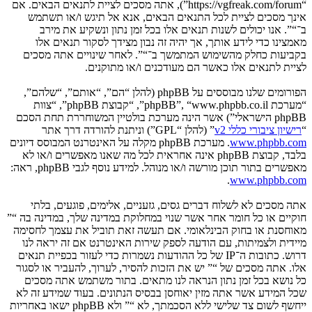
“https://vgfreak.com/forum”), אתה מסכים לציית לתנאים הבאים. אם
אינך מסכים לציית לכל התנאים הבאים, אנא אל תיגש ו/או תשתמש
ב־“”. אנו יכולים לשנות תנאים אלו בכל זמן נתון ונשקיע את מירב
מאמצינו כדי לידע אותך, אך יהיה זה נבון מצידך לסקור תנאים אלו
בקביעות כחלק מהשימוש המתמשך ב־“”. לאחר שינויים אתה מסכים
לציית לתנאים אלו כאשר הם מעודכנים ו/או מתוקנים.
הפורומים שלנו מבוססים על phpBB (להלן “הם”, “אותם”, “שלהם”,
“מערכת phpBB”, “www.phpbb.co.il”, “קבוצת phpBB”, “צוות
phpBB הישראלי”) אשר הינה מערכת בולטיין המשוחררת תחת הסכם
“
רישיון ציבורי כללי v2
” (להלן “GPL”) וניתנת להורדה דרך אתר
www.phpbb.com
. מערכת phpBB מקלה על האינטרנט המבוסס דיונים
בלבד, קבוצת phpBB אינה אחראית לכל מה שאנו מאפשרים ו/או לא
מאפשרים בתור תוכן מורשה ו/או מנוהל. למידע נוסף לגבי phpBB, ראה:
.
www.phpbb.com
אתה מסכים לא לשלוח דברים גסים, גזעניים, אלימים, פוגעים, בלתי
חוקיים או כל חומר אחר אשר שנוי במחלוקת במדינה שלך, במדינה בה “”
מאוחסנת או בחוק הבינלאומי. אם תעשה זאת תוביל את עצמך לחסימה
מיידית ולצמיתות, עם הודעה לספק שירות האינטרנט אם זה יראה לנו
דרוש. כתובות ה־IP של כל ההודעות נשמרות כדי לעזור בכפיית תנאים
אלו. אתה מסכים של “” יש את הזכות להסיר, לערוך, להעביר או לסגור
כל נושא בכל זמן נתון הנראה לנו מתאים. בתור משתמש אתה מסכים
שכל המידע אשר אתה מזין יאוחסן בבסיס הנתונים. בעוד שמידע זה לא
ייחשף לשום צד שלישי ללא הסכמתך, לא “” ולא phpBB ישאו באחריות