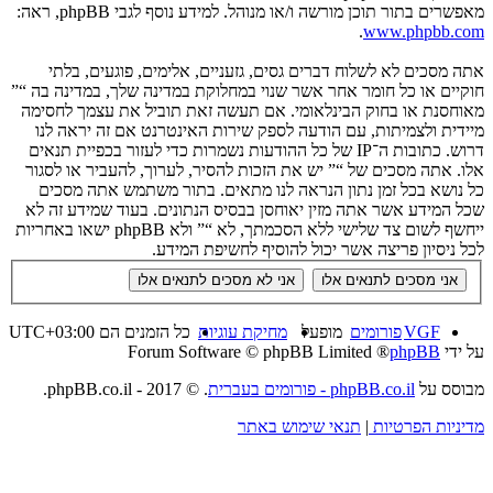
מאפשרים בתור תוכן מורשה ו/או מנוהל. למידע נוסף לגבי phpBB, ראה:
.
www.phpbb.com
אתה מסכים לא לשלוח דברים גסים, גזעניים, אלימים, פוגעים, בלתי
חוקיים או כל חומר אחר אשר שנוי במחלוקת במדינה שלך, במדינה בה “”
מאוחסנת או בחוק הבינלאומי. אם תעשה זאת תוביל את עצמך לחסימה
מיידית ולצמיתות, עם הודעה לספק שירות האינטרנט אם זה יראה לנו
דרוש. כתובות ה־IP של כל ההודעות נשמרות כדי לעזור בכפיית תנאים
אלו. אתה מסכים של “” יש את הזכות להסיר, לערוך, להעביר או לסגור
כל נושא בכל זמן נתון הנראה לנו מתאים. בתור משתמש אתה מסכים
שכל המידע אשר אתה מזין יאוחסן בבסיס הנתונים. בעוד שמידע זה לא
ייחשף לשום צד שלישי ללא הסכמתך, לא “” ולא phpBB ישאו באחריות
לכל ניסיון פריצה אשר יכול להוסיף לחשיפת המידע.
VGF
פורומים
מופעל
מחיקת עוגיות
כל הזמנים הם
UTC+03:00
על ידי
phpBB
® Forum Software © phpBB Limited
מבוסס על
phpBB.co.il - פורומים בעברית
. © 2017 - phpBB.co.il.
מדיניות הפרטיות
|
תנאי שימוש באתר