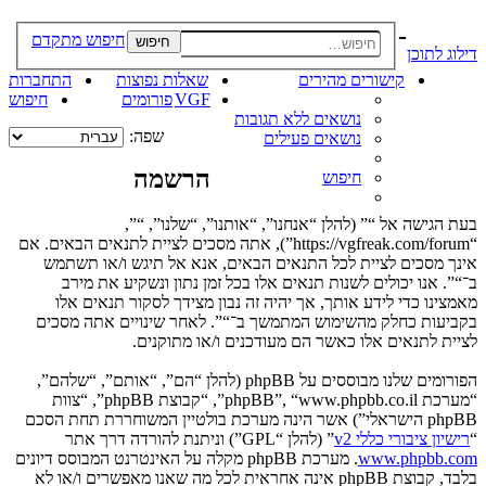
-
חיפוש מתקדם
חיפוש
דילוג לתוכן
קישורים מהירים
שאלות נפוצות
התחברות
VGF
פורומים
חיפוש
נושאים ללא תגובות
שפה:
נושאים פעילים
הרשמה
חיפוש
בעת הגישה אל “” (להלן “אנחנו”, “אותנו”, “שלנו”, “”,
“https://vgfreak.com/forum”), אתה מסכים לציית לתנאים הבאים. אם
אינך מסכים לציית לכל התנאים הבאים, אנא אל תיגש ו/או תשתמש
ב־“”. אנו יכולים לשנות תנאים אלו בכל זמן נתון ונשקיע את מירב
מאמצינו כדי לידע אותך, אך יהיה זה נבון מצידך לסקור תנאים אלו
בקביעות כחלק מהשימוש המתמשך ב־“”. לאחר שינויים אתה מסכים
לציית לתנאים אלו כאשר הם מעודכנים ו/או מתוקנים.
הפורומים שלנו מבוססים על phpBB (להלן “הם”, “אותם”, “שלהם”,
“מערכת phpBB”, “www.phpbb.co.il”, “קבוצת phpBB”, “צוות
phpBB הישראלי”) אשר הינה מערכת בולטיין המשוחררת תחת הסכם
“
רישיון ציבורי כללי v2
” (להלן “GPL”) וניתנת להורדה דרך אתר
www.phpbb.com
. מערכת phpBB מקלה על האינטרנט המבוסס דיונים
בלבד, קבוצת phpBB אינה אחראית לכל מה שאנו מאפשרים ו/או לא