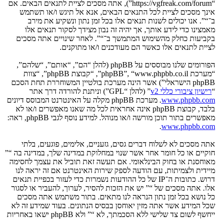
“https://vgfreak.com/forum”), אתה מסכים לציית לתנאים הבאים. אם
אינך מסכים לציית לכל התנאים הבאים, אנא אל תיגש ו/או תשתמש
ב־“”. אנו יכולים לשנות תנאים אלו בכל זמן נתון ונשקיע את מירב
מאמצינו כדי לידע אותך, אך יהיה זה נבון מצידך לסקור תנאים אלו
בקביעות כחלק מהשימוש המתמשך ב־“”. לאחר שינויים אתה מסכים
לציית לתנאים אלו כאשר הם מעודכנים ו/או מתוקנים.
הפורומים שלנו מבוססים על phpBB (להלן “הם”, “אותם”, “שלהם”,
“מערכת phpBB”, “www.phpbb.co.il”, “קבוצת phpBB”, “צוות
phpBB הישראלי”) אשר הינה מערכת בולטיין המשוחררת תחת הסכם
“
רישיון ציבורי כללי v2
” (להלן “GPL”) וניתנת להורדה דרך אתר
www.phpbb.com
. מערכת phpBB מקלה על האינטרנט המבוסס דיונים
בלבד, קבוצת phpBB אינה אחראית לכל מה שאנו מאפשרים ו/או לא
מאפשרים בתור תוכן מורשה ו/או מנוהל. למידע נוסף לגבי phpBB, ראה:
.
www.phpbb.com
אתה מסכים לא לשלוח דברים גסים, גזעניים, אלימים, פוגעים, בלתי
חוקיים או כל חומר אחר אשר שנוי במחלוקת במדינה שלך, במדינה בה “”
מאוחסנת או בחוק הבינלאומי. אם תעשה זאת תוביל את עצמך לחסימה
מיידית ולצמיתות, עם הודעה לספק שירות האינטרנט אם זה יראה לנו
דרוש. כתובות ה־IP של כל ההודעות נשמרות כדי לעזור בכפיית תנאים
אלו. אתה מסכים של “” יש את הזכות להסיר, לערוך, להעביר או לסגור
כל נושא בכל זמן נתון הנראה לנו מתאים. בתור משתמש אתה מסכים
שכל המידע אשר אתה מזין יאוחסן בבסיס הנתונים. בעוד שמידע זה לא
ייחשף לשום צד שלישי ללא הסכמתך, לא “” ולא phpBB ישאו באחריות