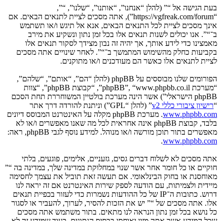
בעת הגישה אל “” (להלן “אנחנו”, “אותנו”, “שלנו”, “”,
“https://vgfreak.com/forum”), אתה מסכים לציית לתנאים הבאים. אם
אינך מסכים לציית לכל התנאים הבאים, אנא אל תיגש ו/או תשתמש
ב־“”. אנו יכולים לשנות תנאים אלו בכל זמן נתון ונשקיע את מירב
מאמצינו כדי לידע אותך, אך יהיה זה נבון מצידך לסקור תנאים אלו
בקביעות כחלק מהשימוש המתמשך ב־“”. לאחר שינויים אתה מסכים
לציית לתנאים אלו כאשר הם מעודכנים ו/או מתוקנים.
הפורומים שלנו מבוססים על phpBB (להלן “הם”, “אותם”, “שלהם”,
“מערכת phpBB”, “www.phpbb.co.il”, “קבוצת phpBB”, “צוות
phpBB הישראלי”) אשר הינה מערכת בולטיין המשוחררת תחת הסכם
“
רישיון ציבורי כללי v2
” (להלן “GPL”) וניתנת להורדה דרך אתר
www.phpbb.com
. מערכת phpBB מקלה על האינטרנט המבוסס דיונים
בלבד, קבוצת phpBB אינה אחראית לכל מה שאנו מאפשרים ו/או לא
מאפשרים בתור תוכן מורשה ו/או מנוהל. למידע נוסף לגבי phpBB, ראה:
.
www.phpbb.com
אתה מסכים לא לשלוח דברים גסים, גזעניים, אלימים, פוגעים, בלתי
חוקיים או כל חומר אחר אשר שנוי במחלוקת במדינה שלך, במדינה בה “”
מאוחסנת או בחוק הבינלאומי. אם תעשה זאת תוביל את עצמך לחסימה
מיידית ולצמיתות, עם הודעה לספק שירות האינטרנט אם זה יראה לנו
דרוש. כתובות ה־IP של כל ההודעות נשמרות כדי לעזור בכפיית תנאים
אלו. אתה מסכים של “” יש את הזכות להסיר, לערוך, להעביר או לסגור
כל נושא בכל זמן נתון הנראה לנו מתאים. בתור משתמש אתה מסכים
שכל המידע אשר אתה מזין יאוחסן בבסיס הנתונים. בעוד שמידע זה לא