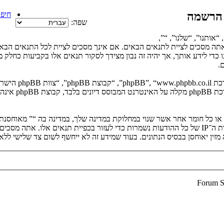
 הרשמה
חיפו
שפה:
“אותנו”, “שלנו”, “”,
https://vgfreak.com/f”), אתה מסכים לציית לתנאים הבאים. אם אינך מסכים לציית לכל
נו כדי לידע אותך, אך יהיה זה נבון מצידך לסקור תנאים אלו בקביעות כחל
.
. מערכת B
ים או כל חומר אחר אשר שנוי במחלוקת במדינה שלך, במדינה בה “” מאוחסנ
ולצמיתות, עם הודעה לספק שירות האינטרנט אם זה יראה לנו דרוש. כתובות ה־IP של כל ההודעות נשמרות כדי