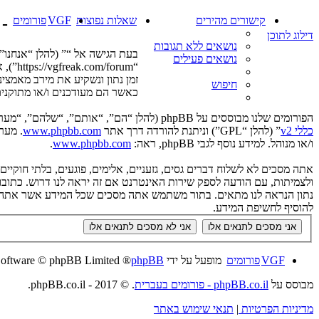
קישורים מהירים
שאלות נפוצות
VGF
פורומים
-
דילוג לתוכן
נושאים ללא תגובות
בעת הגישה אל “” (להלן “אנחנו”, 
נושאים פעילים
“orum
זמן נתון ונשקיע את מירב מאמצי
חיפוש
כאשר הם מעודכנים ו/או מתוקנים
הפורומים שלנו מבוססים על phpBB (להלן “הם”, “אותם”, “שלהם”, “מערכת phpBB”, “www.phpbb.co.il”, “קבוצת phpBB”, “צוות phpBB הישראלי”) אשר הינה מערכת בולטיין המשוחררת תחת הסכם “
כללי v2
” (להלן “GPL”) וניתנת להורדה דרך אתר
www.phpbb.com
ו/או מנוהל. למידע נוסף לגבי phpBB, ראה:
www.phpbb.com
.
אתה מסכים לא לשלוח דברים גסים, גזעניים, אלימים, פוגעים, בלתי חוקי
להוסיף לחשיפת המידע.
VGF
פורומים
מופעל על ידי
phpBB
® Forum Software © phpBB Limited
מבוסס על
phpBB.co.il - פורומים בעברית
. © 2017 - phpBB.co.il.
מדיניות הפרטיות
|
תנאי שימוש באתר