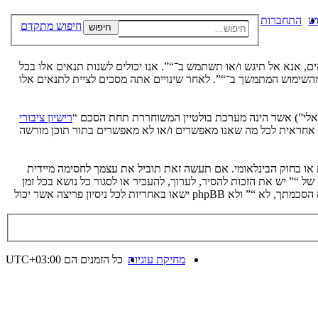
ש
התחברות
חיפוש מתקדם
חיפוש
 התנאים הבאים, אנא אל תיגש ו/או תשתמש ב־“”. אנו יכולים לשנות תנאים אלו בכל
ק מהשימוש המתמשך ב־“”. לאחר שינויים אתה מסכים לציית לתנאים אלו
רישיון ציבורי
phpB מקלה על האינטרנט המבוסס דיונים בלבד, קבוצת phpBB אינה אחראית לכל מה שאנו מאפשרים ו/או לא מאפשרים בתור תוכן מורשה
ת או בחוק הבינלאומי. אם תעשה זאת תוביל את עצמך לחסימה מיידית
 לעזור בכפיית תנאים אלו. אתה מסכים של “” יש את הזכות להסיר, לערוך, להעביר או לסגור כל נושא בכל זמן
נתון הנראה לנו מתאים. בתור משתמש אתה מסכים שכל המידע אשר אתה מזין יאוחסן בבסיס הנתונים. בעוד שמידע זה לא ייחשף לשום צד שלישי ללא הסכמתך, לא “” ולא phpBB ישאו באחריות לכל ניסיון פריצה אשר יכול
מחיקת עוגיות
כל הזמנים הם
UTC+03:00