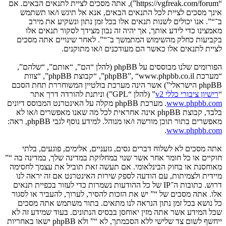
“https://vgfreak.com/forum”), אתה מסכים לציית לתנאים הבאים. אם
אינך מסכים לציית לכל התנאים הבאים, אנא אל תיגש ו/או תשתמש
ב־“”. אנו יכולים לשנות תנאים אלו בכל זמן נתון ונשקיע את מירב
מאמצינו כדי לידע אותך, אך יהיה זה נבון מצידך לסקור תנאים אלו
בקביעות כחלק מהשימוש המתמשך ב־“”. לאחר שינויים אתה מסכים
לציית לתנאים אלו כאשר הם מעודכנים ו/או מתוקנים.
הפורומים שלנו מבוססים על phpBB (להלן “הם”, “אותם”, “שלהם”,
“מערכת phpBB”, “www.phpbb.co.il”, “קבוצת phpBB”, “צוות
phpBB הישראלי”) אשר הינה מערכת בולטיין המשוחררת תחת הסכם
“
רישיון ציבורי כללי v2
” (להלן “GPL”) וניתנת להורדה דרך אתר
www.phpbb.com
. מערכת phpBB מקלה על האינטרנט המבוסס דיונים
בלבד, קבוצת phpBB אינה אחראית לכל מה שאנו מאפשרים ו/או לא
מאפשרים בתור תוכן מורשה ו/או מנוהל. למידע נוסף לגבי phpBB, ראה:
.
www.phpbb.com
אתה מסכים לא לשלוח דברים גסים, גזעניים, אלימים, פוגעים, בלתי
חוקיים או כל חומר אחר אשר שנוי במחלוקת במדינה שלך, במדינה בה “”
מאוחסנת או בחוק הבינלאומי. אם תעשה זאת תוביל את עצמך לחסימה
מיידית ולצמיתות, עם הודעה לספק שירות האינטרנט אם זה יראה לנו
דרוש. כתובות ה־IP של כל ההודעות נשמרות כדי לעזור בכפיית תנאים
אלו. אתה מסכים של “” יש את הזכות להסיר, לערוך, להעביר או לסגור
כל נושא בכל זמן נתון הנראה לנו מתאים. בתור משתמש אתה מסכים
שכל המידע אשר אתה מזין יאוחסן בבסיס הנתונים. בעוד שמידע זה לא
ייחשף לשום צד שלישי ללא הסכמתך, לא “” ולא phpBB ישאו באחריות