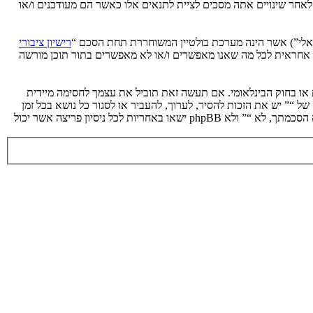
 לאחר שינויים אתה מסכים לציית לתנאים אלו כאשר הם מעודכנים ו/או
רישיון ציבורי
phpB מקלה על האינטרנט המבוסס דיונים בלבד, קבוצת phpBB אינה אחראית לכל מה שאנו מאפשרים ו/או לא מאפשרים בתור תוכן מורשה
ת או בחוק הבינלאומי. אם תעשה זאת תוביל את עצמך לחסימה מיידית
 לעזור בכפיית תנאים אלו. אתה מסכים של “” יש את הזכות להסיר, לערוך, להעביר או לסגור כל נושא בכל זמן
נתון הנראה לנו מתאים. בתור משתמש אתה מסכים שכל המידע אשר אתה מזין יאוחסן בבסיס הנתונים. בעוד שמידע זה לא ייחשף לשום צד שלישי ללא הסכמתך, לא “” ולא phpBB ישאו באחריות לכל ניסיון פריצה אשר יכול