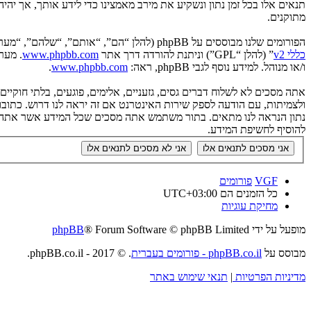
תנאים אלו בכל זמן נתון ונשקיע את מירב מאמצינו כדי לידע אותך, אך יה
מתוקנים.
הפורומים שלנו מבוססים על phpBB (להלן “הם”, “אותם”, “שלהם”, “מערכת phpBB”, “www.phpbb.co.il”, “קבוצת phpBB”, “צוות phpBB הישראלי”) אשר הינה מערכת בולטיין המשוחררת תחת הסכם “
כללי v2
” (להלן “GPL”) וניתנת להורדה דרך אתר
www.phpbb.com
ו/או מנוהל. למידע נוסף לגבי phpBB, ראה:
www.phpbb.com
.
אתה מסכים לא לשלוח דברים גסים, גזעניים, אלימים, פוגעים, בלתי חוקי
להוסיף לחשיפת המידע.
VGF
פורומים
כל הזמנים הם
UTC+03:00
מחיקת עוגיות
מופעל על ידי
® Forum Software © phpBB Limited
phpBB
מבוסס על
phpBB.co.il - פורומים בעברית
. © 2017 - phpBB.co.il.
מדיניות הפרטיות
|
תנאי שימוש באתר