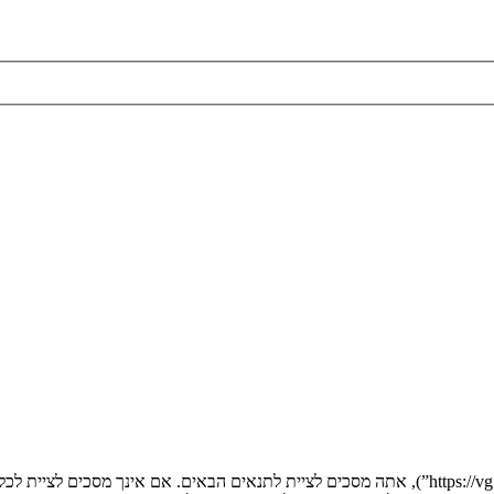
בעת הגישה אל “” (להלן “אנחנו”, “אותנו”, “שלנו”, “”, “https://vgfreak.com/forum”), אתה מסכים לציי