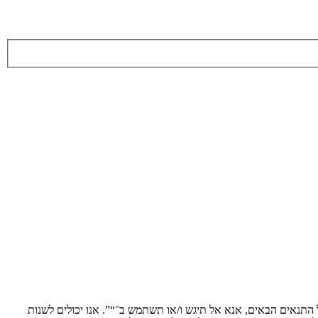
ת לתנאים הבאים. אם אינך מסכים לציית לכל התנאים הבאים, אנא אל תיגש ו/או תשתמש ב־“”. אנו יכולים לשנות