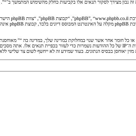
יה זה נבון מצידך לסקור תנאים אלו בקביעות כחלק מהשימוש המתמשך ב־“”.
. מערכת B
ים או כל חומר אחר אשר שנוי במחלוקת במדינה שלך, במדינה בה “” מאוחסנ
ולצמיתות, עם הודעה לספק שירות האינטרנט אם זה יראה לנו דרוש. כתובות ה־IP של כל ההודעות נשמרות כדי