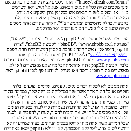
“https://vgfreak.com/forum”), אתה מסכים לציית לתנאים הבאים. אם
אינך מסכים לציית לכל התנאים הבאים, אנא אל תיגש ו/או תשתמש
ב־“”. אנו יכולים לשנות תנאים אלו בכל זמן נתון ונשקיע את מירב
מאמצינו כדי לידע אותך, אך יהיה זה נבון מצידך לסקור תנאים אלו
בקביעות כחלק מהשימוש המתמשך ב־“”. לאחר שינויים אתה מסכים
לציית לתנאים אלו כאשר הם מעודכנים ו/או מתוקנים.
הפורומים שלנו מבוססים על phpBB (להלן “הם”, “אותם”, “שלהם”,
“מערכת phpBB”, “www.phpbb.co.il”, “קבוצת phpBB”, “צוות
phpBB הישראלי”) אשר הינה מערכת בולטיין המשוחררת תחת הסכם
“
רישיון ציבורי כללי v2
” (להלן “GPL”) וניתנת להורדה דרך אתר
www.phpbb.com
. מערכת phpBB מקלה על האינטרנט המבוסס דיונים
בלבד, קבוצת phpBB אינה אחראית לכל מה שאנו מאפשרים ו/או לא
מאפשרים בתור תוכן מורשה ו/או מנוהל. למידע נוסף לגבי phpBB, ראה:
.
www.phpbb.com
אתה מסכים לא לשלוח דברים גסים, גזעניים, אלימים, פוגעים, בלתי
חוקיים או כל חומר אחר אשר שנוי במחלוקת במדינה שלך, במדינה בה “”
מאוחסנת או בחוק הבינלאומי. אם תעשה זאת תוביל את עצמך לחסימה
מיידית ולצמיתות, עם הודעה לספק שירות האינטרנט אם זה יראה לנו
דרוש. כתובות ה־IP של כל ההודעות נשמרות כדי לעזור בכפיית תנאים
אלו. אתה מסכים של “” יש את הזכות להסיר, לערוך, להעביר או לסגור
כל נושא בכל זמן נתון הנראה לנו מתאים. בתור משתמש אתה מסכים
שכל המידע אשר אתה מזין יאוחסן בבסיס הנתונים. בעוד שמידע זה לא
ייחשף לשום צד שלישי ללא הסכמתך, לא “” ולא phpBB ישאו באחריות