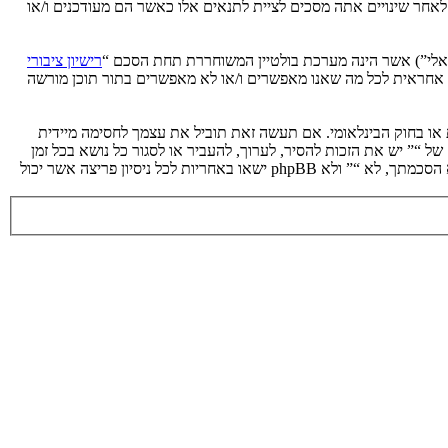
 לאחר שינויים אתה מסכים לציית לתנאים אלו כאשר הם מעודכנים ו/או
רישיון ציבורי
phpB מקלה על האינטרנט המבוסס דיונים בלבד, קבוצת phpBB אינה אחראית לכל מה שאנו מאפשרים ו/או לא מאפשרים בתור תוכן מורשה
ת או בחוק הבינלאומי. אם תעשה זאת תוביל את עצמך לחסימה מיידית
 לעזור בכפיית תנאים אלו. אתה מסכים של “” יש את הזכות להסיר, לערוך, להעביר או לסגור כל נושא בכל זמן
נתון הנראה לנו מתאים. בתור משתמש אתה מסכים שכל המידע אשר אתה מזין יאוחסן בבסיס הנתונים. בעוד שמידע זה לא ייחשף לשום צד שלישי ללא הסכמתך, לא “” ולא phpBB ישאו באחריות לכל ניסיון פריצה אשר יכול