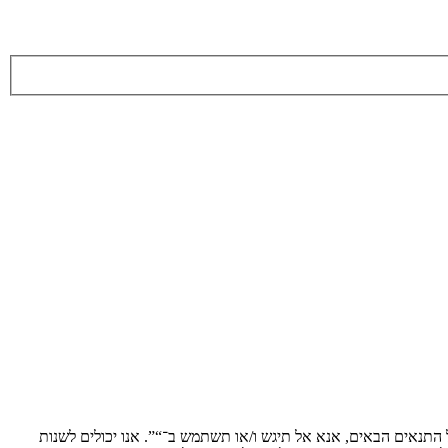
ת לתנאים הבאים. אם אינך מסכים לציית לכל התנאים הבאים, אנא אל תיגש ו/או תשתמש ב־“”. אנו יכולים לשנות