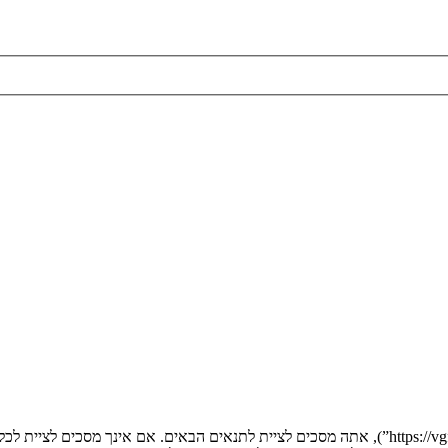
בעת הגישה אל “” (להלן “אנחנו”, “אותנו”, “שלנו”, “”, “https://vgfreak.com/forum”), אתה מסכים לציי