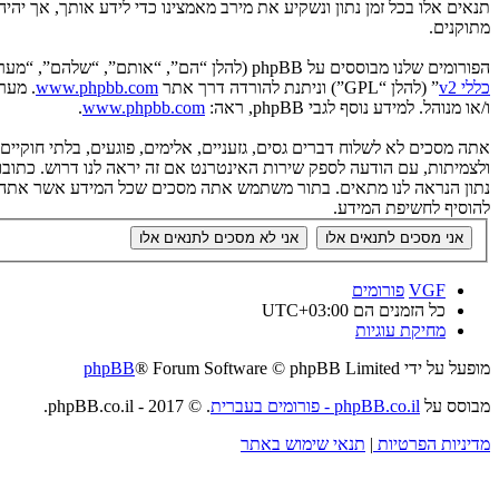
תנאים אלו בכל זמן נתון ונשקיע את מירב מאמצינו כדי לידע אותך, אך יה
מתוקנים.
הפורומים שלנו מבוססים על phpBB (להלן “הם”, “אותם”, “שלהם”, “מערכת phpBB”, “www.phpbb.co.il”, “קבוצת phpBB”, “צוות phpBB הישראלי”) אשר הינה מערכת בולטיין המשוחררת תחת הסכם “
כללי v2
” (להלן “GPL”) וניתנת להורדה דרך אתר
www.phpbb.com
ו/או מנוהל. למידע נוסף לגבי phpBB, ראה:
www.phpbb.com
.
אתה מסכים לא לשלוח דברים גסים, גזעניים, אלימים, פוגעים, בלתי חוקי
להוסיף לחשיפת המידע.
VGF
פורומים
כל הזמנים הם
UTC+03:00
מחיקת עוגיות
מופעל על ידי
® Forum Software © phpBB Limited
phpBB
מבוסס על
phpBB.co.il - פורומים בעברית
. © 2017 - phpBB.co.il.
מדיניות הפרטיות
|
תנאי שימוש באתר