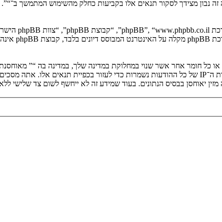
יה זה נבון מצידך לסקור תנאים אלו בקביעות כחלק מהשימוש המתמשך ב־“”.
. מערכת B
ים או כל חומר אחר אשר שנוי במחלוקת במדינה שלך, במדינה בה “” מאוחסנ
ולצמיתות, עם הודעה לספק שירות האינטרנט אם זה יראה לנו דרוש. כתובות ה־IP של כל ההודעות נשמרות כדי