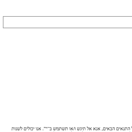
ת לתנאים הבאים. אם אינך מסכים לציית לכל התנאים הבאים, אנא אל תיגש ו/או תשתמש ב־“”. אנו יכולים לשנות