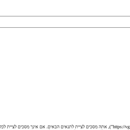
בעת הגישה אל “” (להלן “אנחנו”, “אותנו”, “שלנו”, “”, “https://vgfreak.com/forum”), אתה מסכים לציי