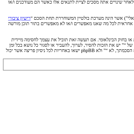
 לאחר שינויים אתה מסכים לציית לתנאים אלו כאשר הם מעודכנים ו/או
רישיון ציבורי
phpB מקלה על האינטרנט המבוסס דיונים בלבד, קבוצת phpBB אינה אחראית לכל מה שאנו מאפשרים ו/או לא מאפשרים בתור תוכן מורשה
ת או בחוק הבינלאומי. אם תעשה זאת תוביל את עצמך לחסימה מיידית
 לעזור בכפיית תנאים אלו. אתה מסכים של “” יש את הזכות להסיר, לערוך, להעביר או לסגור כל נושא בכל זמן
נתון הנראה לנו מתאים. בתור משתמש אתה מסכים שכל המידע אשר אתה מזין יאוחסן בבסיס הנתונים. בעוד שמידע זה לא ייחשף לשום צד שלישי ללא הסכמתך, לא “” ולא phpBB ישאו באחריות לכל ניסיון פריצה אשר יכול