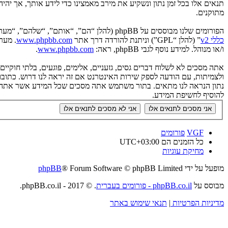
תנאים אלו בכל זמן נתון ונשקיע את מירב מאמצינו כדי לידע אותך, אך יה
מתוקנים.
הפורומים שלנו מבוססים על phpBB (להלן “הם”, “אותם”, “שלהם”, “מערכת phpBB”, “www.phpbb.co.il”, “קבוצת phpBB”, “צוות phpBB הישראלי”) אשר הינה מערכת בולטיין המשוחררת תחת הסכם “
כללי v2
” (להלן “GPL”) וניתנת להורדה דרך אתר
www.phpbb.com
ו/או מנוהל. למידע נוסף לגבי phpBB, ראה:
www.phpbb.com
.
אתה מסכים לא לשלוח דברים גסים, גזעניים, אלימים, פוגעים, בלתי חוקי
להוסיף לחשיפת המידע.
VGF
פורומים
כל הזמנים הם
UTC+03:00
מחיקת עוגיות
מופעל על ידי
® Forum Software © phpBB Limited
phpBB
מבוסס על
phpBB.co.il - פורומים בעברית
. © 2017 - phpBB.co.il.
מדיניות הפרטיות
|
תנאי שימוש באתר