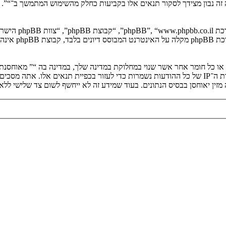
יה זה נבון מצידך לסקור תנאים אלו בקביעות כחלק מהשימוש המתמשך ב־“”.
. מערכת B
ים או כל חומר אחר אשר שנוי במחלוקת במדינה שלך, במדינה בה “” מאוחסנ
ולצמיתות, עם הודעה לספק שירות האינטרנט אם זה יראה לנו דרוש. כתובות ה־IP של כל ההודעות נשמרות כדי