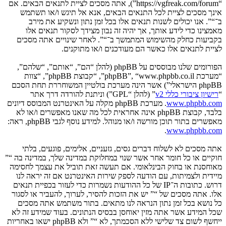
“https://vgfreak.com/forum”), אתה מסכים לציית לתנאים הבאים. אם
אינך מסכים לציית לכל התנאים הבאים, אנא אל תיגש ו/או תשתמש
ב־“”. אנו יכולים לשנות תנאים אלו בכל זמן נתון ונשקיע את מירב
מאמצינו כדי לידע אותך, אך יהיה זה נבון מצידך לסקור תנאים אלו
בקביעות כחלק מהשימוש המתמשך ב־“”. לאחר שינויים אתה מסכים
לציית לתנאים אלו כאשר הם מעודכנים ו/או מתוקנים.
הפורומים שלנו מבוססים על phpBB (להלן “הם”, “אותם”, “שלהם”,
“מערכת phpBB”, “www.phpbb.co.il”, “קבוצת phpBB”, “צוות
phpBB הישראלי”) אשר הינה מערכת בולטיין המשוחררת תחת הסכם
“
רישיון ציבורי כללי v2
” (להלן “GPL”) וניתנת להורדה דרך אתר
www.phpbb.com
. מערכת phpBB מקלה על האינטרנט המבוסס דיונים
בלבד, קבוצת phpBB אינה אחראית לכל מה שאנו מאפשרים ו/או לא
מאפשרים בתור תוכן מורשה ו/או מנוהל. למידע נוסף לגבי phpBB, ראה:
.
www.phpbb.com
אתה מסכים לא לשלוח דברים גסים, גזעניים, אלימים, פוגעים, בלתי
חוקיים או כל חומר אחר אשר שנוי במחלוקת במדינה שלך, במדינה בה “”
מאוחסנת או בחוק הבינלאומי. אם תעשה זאת תוביל את עצמך לחסימה
מיידית ולצמיתות, עם הודעה לספק שירות האינטרנט אם זה יראה לנו
דרוש. כתובות ה־IP של כל ההודעות נשמרות כדי לעזור בכפיית תנאים
אלו. אתה מסכים של “” יש את הזכות להסיר, לערוך, להעביר או לסגור
כל נושא בכל זמן נתון הנראה לנו מתאים. בתור משתמש אתה מסכים
שכל המידע אשר אתה מזין יאוחסן בבסיס הנתונים. בעוד שמידע זה לא
ייחשף לשום צד שלישי ללא הסכמתך, לא “” ולא phpBB ישאו באחריות