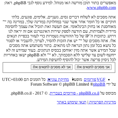
מאפשרים בתור תוכן מורשה ו/או מנוהל. למידע נוסף לגבי phpBB, ראה:
.
www.phpbb.com
אתה מסכים לא לשלוח דברים גסים, גזעניים, אלימים, פוגעים, בלתי
חוקיים או כל חומר אחר אשר שנוי במחלוקת במדינה שלך, במדינה בה “”
מאוחסנת או בחוק הבינלאומי. אם תעשה זאת תוביל את עצמך לחסימה
מיידית ולצמיתות, עם הודעה לספק שירות האינטרנט אם זה יראה לנו
דרוש. כתובות ה־IP של כל ההודעות נשמרות כדי לעזור בכפיית תנאים
אלו. אתה מסכים של “” יש את הזכות להסיר, לערוך, להעביר או לסגור
כל נושא בכל זמן נתון הנראה לנו מתאים. בתור משתמש אתה מסכים
שכל המידע אשר אתה מזין יאוחסן בבסיס הנתונים. בעוד שמידע זה לא
ייחשף לשום צד שלישי ללא הסכמתך, לא “” ולא phpBB ישאו באחריות
לכל ניסיון פריצה אשר יכול להוסיף לחשיפת המידע.
VGF
פורומים
מופעל
מחיקת עוגיות
כל הזמנים הם
UTC+03:00
על ידי
phpBB
® Forum Software © phpBB Limited
מבוסס על
phpBB.co.il - פורומים בעברית
. © 2017 - phpBB.co.il.
מדיניות הפרטיות
|
תנאי שימוש באתר