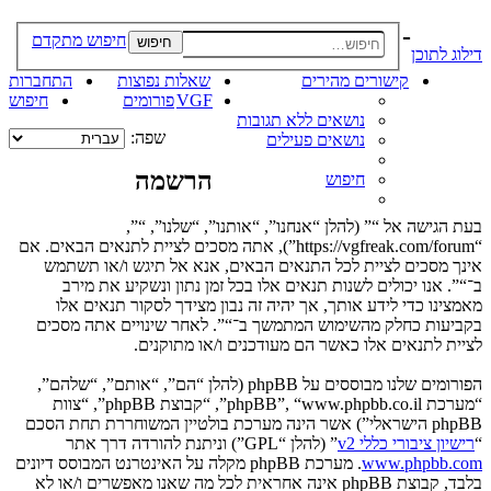
-
חיפוש מתקדם
חיפוש
דילוג לתוכן
קישורים מהירים
שאלות נפוצות
התחברות
VGF
פורומים
חיפוש
נושאים ללא תגובות
שפה:
נושאים פעילים
הרשמה
חיפוש
בעת הגישה אל “” (להלן “אנחנו”, “אותנו”, “שלנו”, “”,
“https://vgfreak.com/forum”), אתה מסכים לציית לתנאים הבאים. אם
אינך מסכים לציית לכל התנאים הבאים, אנא אל תיגש ו/או תשתמש
ב־“”. אנו יכולים לשנות תנאים אלו בכל זמן נתון ונשקיע את מירב
מאמצינו כדי לידע אותך, אך יהיה זה נבון מצידך לסקור תנאים אלו
בקביעות כחלק מהשימוש המתמשך ב־“”. לאחר שינויים אתה מסכים
לציית לתנאים אלו כאשר הם מעודכנים ו/או מתוקנים.
הפורומים שלנו מבוססים על phpBB (להלן “הם”, “אותם”, “שלהם”,
“מערכת phpBB”, “www.phpbb.co.il”, “קבוצת phpBB”, “צוות
phpBB הישראלי”) אשר הינה מערכת בולטיין המשוחררת תחת הסכם
“
רישיון ציבורי כללי v2
” (להלן “GPL”) וניתנת להורדה דרך אתר
www.phpbb.com
. מערכת phpBB מקלה על האינטרנט המבוסס דיונים
בלבד, קבוצת phpBB אינה אחראית לכל מה שאנו מאפשרים ו/או לא