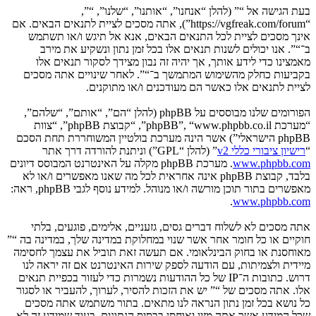
בעת הגישה אל “” (להלן “אנחנו”, “אותנו”, “שלנו”, “”,
“https://vgfreak.com/forum”), אתה מסכים לציית לתנאים הבאים. אם
אינך מסכים לציית לכל התנאים הבאים, אנא אל תיגש ו/או תשתמש
ב־“”. אנו יכולים לשנות תנאים אלו בכל זמן נתון ונשקיע את מירב
מאמצינו כדי לידע אותך, אך יהיה זה נבון מצידך לסקור תנאים אלו
בקביעות כחלק מהשימוש המתמשך ב־“”. לאחר שינויים אתה מסכים
לציית לתנאים אלו כאשר הם מעודכנים ו/או מתוקנים.
הפורומים שלנו מבוססים על phpBB (להלן “הם”, “אותם”, “שלהם”,
“מערכת phpBB”, “www.phpbb.co.il”, “קבוצת phpBB”, “צוות
phpBB הישראלי”) אשר הינה מערכת בולטיין המשוחררת תחת הסכם
“
רישיון ציבורי כללי v2
” (להלן “GPL”) וניתנת להורדה דרך אתר
www.phpbb.com
. מערכת phpBB מקלה על האינטרנט המבוסס דיונים
בלבד, קבוצת phpBB אינה אחראית לכל מה שאנו מאפשרים ו/או לא
מאפשרים בתור תוכן מורשה ו/או מנוהל. למידע נוסף לגבי phpBB, ראה:
.
www.phpbb.com
אתה מסכים לא לשלוח דברים גסים, גזעניים, אלימים, פוגעים, בלתי
חוקיים או כל חומר אחר אשר שנוי במחלוקת במדינה שלך, במדינה בה “”
מאוחסנת או בחוק הבינלאומי. אם תעשה זאת תוביל את עצמך לחסימה
מיידית ולצמיתות, עם הודעה לספק שירות האינטרנט אם זה יראה לנו
דרוש. כתובות ה־IP של כל ההודעות נשמרות כדי לעזור בכפיית תנאים
אלו. אתה מסכים של “” יש את הזכות להסיר, לערוך, להעביר או לסגור
כל נושא בכל זמן נתון הנראה לנו מתאים. בתור משתמש אתה מסכים
שכל המידע אשר אתה מזין יאוחסן בבסיס הנתונים. בעוד שמידע זה לא