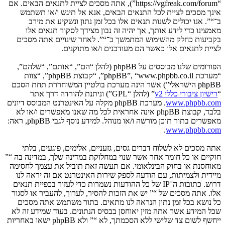
“https://vgfreak.com/forum”), אתה מסכים לציית לתנאים הבאים. אם
אינך מסכים לציית לכל התנאים הבאים, אנא אל תיגש ו/או תשתמש
ב־“”. אנו יכולים לשנות תנאים אלו בכל זמן נתון ונשקיע את מירב
מאמצינו כדי לידע אותך, אך יהיה זה נבון מצידך לסקור תנאים אלו
בקביעות כחלק מהשימוש המתמשך ב־“”. לאחר שינויים אתה מסכים
לציית לתנאים אלו כאשר הם מעודכנים ו/או מתוקנים.
הפורומים שלנו מבוססים על phpBB (להלן “הם”, “אותם”, “שלהם”,
“מערכת phpBB”, “www.phpbb.co.il”, “קבוצת phpBB”, “צוות
phpBB הישראלי”) אשר הינה מערכת בולטיין המשוחררת תחת הסכם
“
רישיון ציבורי כללי v2
” (להלן “GPL”) וניתנת להורדה דרך אתר
www.phpbb.com
. מערכת phpBB מקלה על האינטרנט המבוסס דיונים
בלבד, קבוצת phpBB אינה אחראית לכל מה שאנו מאפשרים ו/או לא
מאפשרים בתור תוכן מורשה ו/או מנוהל. למידע נוסף לגבי phpBB, ראה:
.
www.phpbb.com
אתה מסכים לא לשלוח דברים גסים, גזעניים, אלימים, פוגעים, בלתי
חוקיים או כל חומר אחר אשר שנוי במחלוקת במדינה שלך, במדינה בה “”
מאוחסנת או בחוק הבינלאומי. אם תעשה זאת תוביל את עצמך לחסימה
מיידית ולצמיתות, עם הודעה לספק שירות האינטרנט אם זה יראה לנו
דרוש. כתובות ה־IP של כל ההודעות נשמרות כדי לעזור בכפיית תנאים
אלו. אתה מסכים של “” יש את הזכות להסיר, לערוך, להעביר או לסגור
כל נושא בכל זמן נתון הנראה לנו מתאים. בתור משתמש אתה מסכים
שכל המידע אשר אתה מזין יאוחסן בבסיס הנתונים. בעוד שמידע זה לא
ייחשף לשום צד שלישי ללא הסכמתך, לא “” ולא phpBB ישאו באחריות