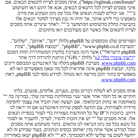
“https://vgfreak.com/forum”), אתה מסכים לציית לתנאים הבאים. אם
אינך מסכים לציית לכל התנאים הבאים, אנא אל תיגש ו/או תשתמש
ב־“”. אנו יכולים לשנות תנאים אלו בכל זמן נתון ונשקיע את מירב
מאמצינו כדי לידע אותך, אך יהיה זה נבון מצידך לסקור תנאים אלו
בקביעות כחלק מהשימוש המתמשך ב־“”. לאחר שינויים אתה מסכים
לציית לתנאים אלו כאשר הם מעודכנים ו/או מתוקנים.
הפורומים שלנו מבוססים על phpBB (להלן “הם”, “אותם”, “שלהם”,
“מערכת phpBB”, “www.phpbb.co.il”, “קבוצת phpBB”, “צוות
phpBB הישראלי”) אשר הינה מערכת בולטיין המשוחררת תחת הסכם
“
רישיון ציבורי כללי v2
” (להלן “GPL”) וניתנת להורדה דרך אתר
www.phpbb.com
. מערכת phpBB מקלה על האינטרנט המבוסס דיונים
בלבד, קבוצת phpBB אינה אחראית לכל מה שאנו מאפשרים ו/או לא
מאפשרים בתור תוכן מורשה ו/או מנוהל. למידע נוסף לגבי phpBB, ראה:
.
www.phpbb.com
אתה מסכים לא לשלוח דברים גסים, גזעניים, אלימים, פוגעים, בלתי
חוקיים או כל חומר אחר אשר שנוי במחלוקת במדינה שלך, במדינה בה “”
מאוחסנת או בחוק הבינלאומי. אם תעשה זאת תוביל את עצמך לחסימה
מיידית ולצמיתות, עם הודעה לספק שירות האינטרנט אם זה יראה לנו
דרוש. כתובות ה־IP של כל ההודעות נשמרות כדי לעזור בכפיית תנאים
אלו. אתה מסכים של “” יש את הזכות להסיר, לערוך, להעביר או לסגור
כל נושא בכל זמן נתון הנראה לנו מתאים. בתור משתמש אתה מסכים
שכל המידע אשר אתה מזין יאוחסן בבסיס הנתונים. בעוד שמידע זה לא
ייחשף לשום צד שלישי ללא הסכמתך, לא “” ולא phpBB ישאו באחריות