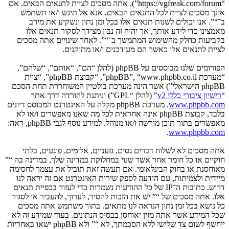
“https://vgfreak.com/forum”), אתה מסכים לציית לתנאים הבאים. אם
אינך מסכים לציית לכל התנאים הבאים, אנא אל תיגש ו/או תשתמש
ב־“”. אנו יכולים לשנות תנאים אלו בכל זמן נתון ונשקיע את מירב
מאמצינו כדי לידע אותך, אך יהיה זה נבון מצידך לסקור תנאים אלו
בקביעות כחלק מהשימוש המתמשך ב־“”. לאחר שינויים אתה מסכים
לציית לתנאים אלו כאשר הם מעודכנים ו/או מתוקנים.
הפורומים שלנו מבוססים על phpBB (להלן “הם”, “אותם”, “שלהם”,
“מערכת phpBB”, “www.phpbb.co.il”, “קבוצת phpBB”, “צוות
phpBB הישראלי”) אשר הינה מערכת בולטיין המשוחררת תחת הסכם
“
רישיון ציבורי כללי v2
” (להלן “GPL”) וניתנת להורדה דרך אתר
www.phpbb.com
. מערכת phpBB מקלה על האינטרנט המבוסס דיונים
בלבד, קבוצת phpBB אינה אחראית לכל מה שאנו מאפשרים ו/או לא
מאפשרים בתור תוכן מורשה ו/או מנוהל. למידע נוסף לגבי phpBB, ראה:
.
www.phpbb.com
אתה מסכים לא לשלוח דברים גסים, גזעניים, אלימים, פוגעים, בלתי
חוקיים או כל חומר אחר אשר שנוי במחלוקת במדינה שלך, במדינה בה “”
מאוחסנת או בחוק הבינלאומי. אם תעשה זאת תוביל את עצמך לחסימה
מיידית ולצמיתות, עם הודעה לספק שירות האינטרנט אם זה יראה לנו
דרוש. כתובות ה־IP של כל ההודעות נשמרות כדי לעזור בכפיית תנאים
אלו. אתה מסכים של “” יש את הזכות להסיר, לערוך, להעביר או לסגור
כל נושא בכל זמן נתון הנראה לנו מתאים. בתור משתמש אתה מסכים
שכל המידע אשר אתה מזין יאוחסן בבסיס הנתונים. בעוד שמידע זה לא
ייחשף לשום צד שלישי ללא הסכמתך, לא “” ולא phpBB ישאו באחריות