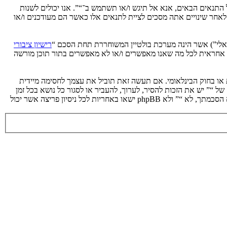
ת לתנאים הבאים. אם אינך מסכים לציית לכל התנאים הבאים, אנא אל תיגש ו/או תשתמש ב־“”. אנו יכולים לשנות
 לאחר שינויים אתה מסכים לציית לתנאים אלו כאשר הם מעודכנים ו/או
רישיון ציבורי
phpB מקלה על האינטרנט המבוסס דיונים בלבד, קבוצת phpBB אינה אחראית לכל מה שאנו מאפשרים ו/או לא מאפשרים בתור תוכן מורשה
ת או בחוק הבינלאומי. אם תעשה זאת תוביל את עצמך לחסימה מיידית
 לעזור בכפיית תנאים אלו. אתה מסכים של “” יש את הזכות להסיר, לערוך, להעביר או לסגור כל נושא בכל זמן
נתון הנראה לנו מתאים. בתור משתמש אתה מסכים שכל המידע אשר אתה מזין יאוחסן בבסיס הנתונים. בעוד שמידע זה לא ייחשף לשום צד שלישי ללא הסכמתך, לא “” ולא phpBB ישאו באחריות לכל ניסיון פריצה אשר יכול