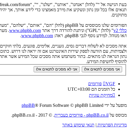
תנאים אלו בכל זמן נתון ונשקיע את מירב מאמצינו כדי לידע אותך, אך יה
מתוקנים.
הפורומים שלנו מבוססים על phpBB (להלן “הם”, “אותם”, “שלהם”, “מערכת phpBB”, “www.phpbb.co.il”, “קבוצת phpBB”, “צוות phpBB הישראלי”) אשר הינה מערכת בולטיין המשוחררת תחת הסכם “
כללי v2
” (להלן “GPL”) וניתנת להורדה דרך אתר
www.phpbb.com
ו/או מנוהל. למידע נוסף לגבי phpBB, ראה:
www.phpbb.com
.
אתה מסכים לא לשלוח דברים גסים, גזעניים, אלימים, פוגעים, בלתי חוקי
להוסיף לחשיפת המידע.
VGF
פורומים
כל הזמנים הם
UTC+03:00
מחיקת עוגיות
מופעל על ידי
® Forum Software © phpBB Limited
phpBB
מבוסס על
phpBB.co.il - פורומים בעברית
. © 2017 - phpBB.co.il.
מדיניות הפרטיות
|
תנאי שימוש באתר