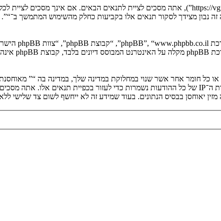
בעת הגישה אל “” (להלן “אנחנו”, “אותנו”, “שלנו”, “”, “https://vgfreak.com/forum”), אתה מסכים לציי
יה זה נבון מצידך לסקור תנאים אלו בקביעות כחלק מהשימוש המתמשך ב־“”.
. מערכת B
ים או כל חומר אחר אשר שנוי במחלוקת במדינה שלך, במדינה בה “” מאוחסנ
ולצמיתות, עם הודעה לספק שירות האינטרנט אם זה יראה לנו דרוש. כתובות ה־IP של כל ההודעות נשמרות כדי