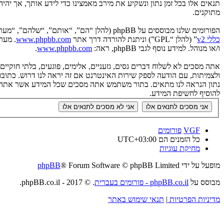
תנאים אלו בכל זמן נתון ונשקיע את מירב מאמצינו כדי לידע אותך, אך יה
מתוקנים.
הפורומים שלנו מבוססים על phpBB (להלן “הם”, “אותם”, “שלהם”, “מערכת phpBB”, “www.phpbb.co.il”, “קבוצת phpBB”, “צוות phpBB הישראלי”) אשר הינה מערכת בולטיין המשוחררת תחת הסכם “
כללי v2
” (להלן “GPL”) וניתנת להורדה דרך אתר
www.phpbb.com
ו/או מנוהל. למידע נוסף לגבי phpBB, ראה:
www.phpbb.com
.
אתה מסכים לא לשלוח דברים גסים, גזעניים, אלימים, פוגעים, בלתי חוקי
להוסיף לחשיפת המידע.
VGF
פורומים
כל הזמנים הם
UTC+03:00
מחיקת עוגיות
מופעל על ידי
® Forum Software © phpBB Limited
phpBB
מבוסס על
phpBB.co.il - פורומים בעברית
. © 2017 - phpBB.co.il.
מדיניות הפרטיות
|
תנאי שימוש באתר