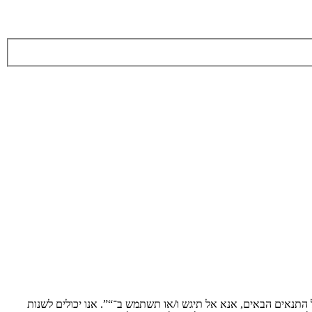
ת לתנאים הבאים. אם אינך מסכים לציית לכל התנאים הבאים, אנא אל תיגש ו/או תשתמש ב־“”. אנו יכולים לשנות