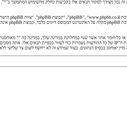
יה זה נבון מצידך לסקור תנאים אלו בקביעות כחלק מהשימוש המתמשך ב־“”.
. מערכת B
ים או כל חומר אחר אשר שנוי במחלוקת במדינה שלך, במדינה בה “” מאוחסנ
ולצמיתות, עם הודעה לספק שירות האינטרנט אם זה יראה לנו דרוש. כתובות ה־IP של כל ההודעות נשמרות כדי