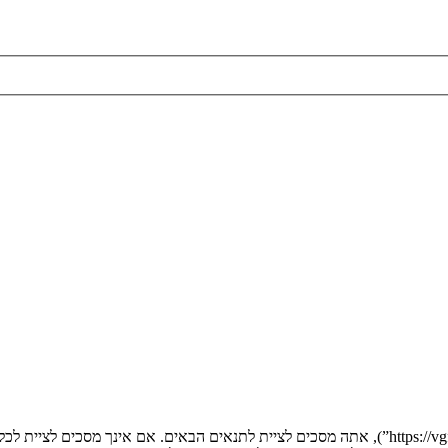
בעת הגישה אל “” (להלן “אנחנו”, “אותנו”, “שלנו”, “”, “https://vgfreak.com/forum”), אתה מסכים לציי