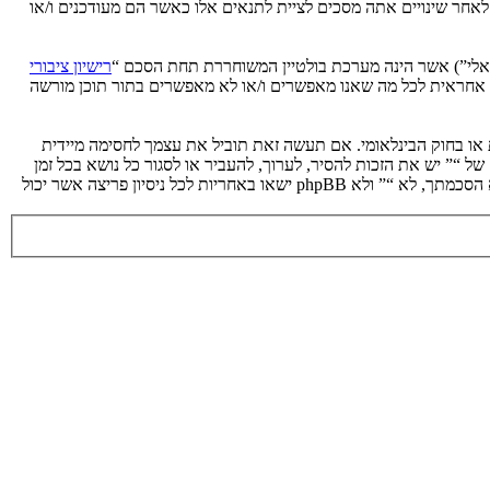
 לאחר שינויים אתה מסכים לציית לתנאים אלו כאשר הם מעודכנים ו/או
רישיון ציבורי
phpB מקלה על האינטרנט המבוסס דיונים בלבד, קבוצת phpBB אינה אחראית לכל מה שאנו מאפשרים ו/או לא מאפשרים בתור תוכן מורשה
ת או בחוק הבינלאומי. אם תעשה זאת תוביל את עצמך לחסימה מיידית
 לעזור בכפיית תנאים אלו. אתה מסכים של “” יש את הזכות להסיר, לערוך, להעביר או לסגור כל נושא בכל זמן
נתון הנראה לנו מתאים. בתור משתמש אתה מסכים שכל המידע אשר אתה מזין יאוחסן בבסיס הנתונים. בעוד שמידע זה לא ייחשף לשום צד שלישי ללא הסכמתך, לא “” ולא phpBB ישאו באחריות לכל ניסיון פריצה אשר יכול