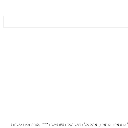
ת לתנאים הבאים. אם אינך מסכים לציית לכל התנאים הבאים, אנא אל תיגש ו/או תשתמש ב־“”. אנו יכולים לשנות