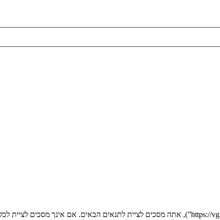
בעת הגישה אל “” (להלן “אנחנו”, “אותנו”, “שלנו”, “”, “https://vgfreak.com/forum”), אתה מסכים לציי