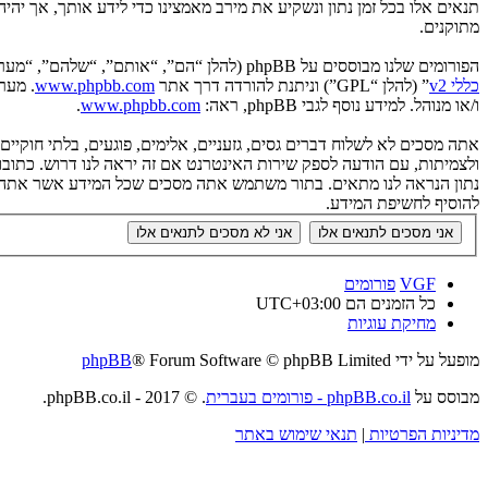
תנאים אלו בכל זמן נתון ונשקיע את מירב מאמצינו כדי לידע אותך, אך יה
מתוקנים.
הפורומים שלנו מבוססים על phpBB (להלן “הם”, “אותם”, “שלהם”, “מערכת phpBB”, “www.phpbb.co.il”, “קבוצת phpBB”, “צוות phpBB הישראלי”) אשר הינה מערכת בולטיין המשוחררת תחת הסכם “
כללי v2
” (להלן “GPL”) וניתנת להורדה דרך אתר
www.phpbb.com
ו/או מנוהל. למידע נוסף לגבי phpBB, ראה:
www.phpbb.com
.
אתה מסכים לא לשלוח דברים גסים, גזעניים, אלימים, פוגעים, בלתי חוקי
להוסיף לחשיפת המידע.
VGF
פורומים
כל הזמנים הם
UTC+03:00
מחיקת עוגיות
מופעל על ידי
® Forum Software © phpBB Limited
phpBB
מבוסס על
phpBB.co.il - פורומים בעברית
. © 2017 - phpBB.co.il.
מדיניות הפרטיות
|
תנאי שימוש באתר