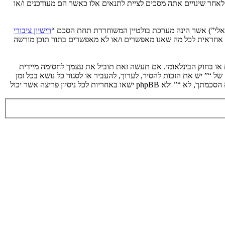
 לאחר שינויים אתה מסכים לציית לתנאים אלו כאשר הם מעודכנים ו/או
רישיון ציבורי
phpB מקלה על האינטרנט המבוסס דיונים בלבד, קבוצת phpBB אינה אחראית לכל מה שאנו מאפשרים ו/או לא מאפשרים בתור תוכן מורשה
ת או בחוק הבינלאומי. אם תעשה זאת תוביל את עצמך לחסימה מיידית
 לעזור בכפיית תנאים אלו. אתה מסכים של “” יש את הזכות להסיר, לערוך, להעביר או לסגור כל נושא בכל זמן
נתון הנראה לנו מתאים. בתור משתמש אתה מסכים שכל המידע אשר אתה מזין יאוחסן בבסיס הנתונים. בעוד שמידע זה לא ייחשף לשום צד שלישי ללא הסכמתך, לא “” ולא phpBB ישאו באחריות לכל ניסיון פריצה אשר יכול