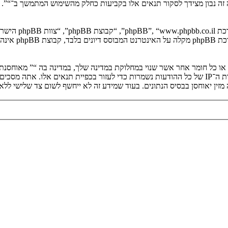
יה זה נבון מצידך לסקור תנאים אלו בקביעות כחלק מהשימוש המתמשך ב־“”.
. מערכת B
ים או כל חומר אחר אשר שנוי במחלוקת במדינה שלך, במדינה בה “” מאוחסנ
ולצמיתות, עם הודעה לספק שירות האינטרנט אם זה יראה לנו דרוש. כתובות ה־IP של כל ההודעות נשמרות כדי