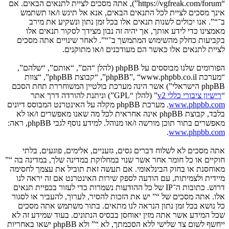
“https://vgfreak.com/forum”), אתה מסכים לציית לתנאים הבאים. אם
אינך מסכים לציית לכל התנאים הבאים, אנא אל תיגש ו/או תשתמש
ב־“”. אנו יכולים לשנות תנאים אלו בכל זמן נתון ונשקיע את מירב
מאמצינו כדי לידע אותך, אך יהיה זה נבון מצידך לסקור תנאים אלו
בקביעות כחלק מהשימוש המתמשך ב־“”. לאחר שינויים אתה מסכים
לציית לתנאים אלו כאשר הם מעודכנים ו/או מתוקנים.
הפורומים שלנו מבוססים על phpBB (להלן “הם”, “אותם”, “שלהם”,
“מערכת phpBB”, “www.phpbb.co.il”, “קבוצת phpBB”, “צוות
phpBB הישראלי”) אשר הינה מערכת בולטיין המשוחררת תחת הסכם
“
רישיון ציבורי כללי v2
” (להלן “GPL”) וניתנת להורדה דרך אתר
www.phpbb.com
. מערכת phpBB מקלה על האינטרנט המבוסס דיונים
בלבד, קבוצת phpBB אינה אחראית לכל מה שאנו מאפשרים ו/או לא
מאפשרים בתור תוכן מורשה ו/או מנוהל. למידע נוסף לגבי phpBB, ראה:
.
www.phpbb.com
אתה מסכים לא לשלוח דברים גסים, גזעניים, אלימים, פוגעים, בלתי
חוקיים או כל חומר אחר אשר שנוי במחלוקת במדינה שלך, במדינה בה “”
מאוחסנת או בחוק הבינלאומי. אם תעשה זאת תוביל את עצמך לחסימה
מיידית ולצמיתות, עם הודעה לספק שירות האינטרנט אם זה יראה לנו
דרוש. כתובות ה־IP של כל ההודעות נשמרות כדי לעזור בכפיית תנאים
אלו. אתה מסכים של “” יש את הזכות להסיר, לערוך, להעביר או לסגור
כל נושא בכל זמן נתון הנראה לנו מתאים. בתור משתמש אתה מסכים
שכל המידע אשר אתה מזין יאוחסן בבסיס הנתונים. בעוד שמידע זה לא
ייחשף לשום צד שלישי ללא הסכמתך, לא “” ולא phpBB ישאו באחריות