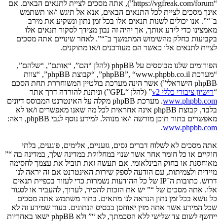
“https://vgfreak.com/forum”), אתה מסכים לציית לתנאים הבאים. אם
אינך מסכים לציית לכל התנאים הבאים, אנא אל תיגש ו/או תשתמש
ב־“”. אנו יכולים לשנות תנאים אלו בכל זמן נתון ונשקיע את מירב
מאמצינו כדי לידע אותך, אך יהיה זה נבון מצידך לסקור תנאים אלו
בקביעות כחלק מהשימוש המתמשך ב־“”. לאחר שינויים אתה מסכים
לציית לתנאים אלו כאשר הם מעודכנים ו/או מתוקנים.
הפורומים שלנו מבוססים על phpBB (להלן “הם”, “אותם”, “שלהם”,
“מערכת phpBB”, “www.phpbb.co.il”, “קבוצת phpBB”, “צוות
phpBB הישראלי”) אשר הינה מערכת בולטיין המשוחררת תחת הסכם
“
רישיון ציבורי כללי v2
” (להלן “GPL”) וניתנת להורדה דרך אתר
www.phpbb.com
. מערכת phpBB מקלה על האינטרנט המבוסס דיונים
בלבד, קבוצת phpBB אינה אחראית לכל מה שאנו מאפשרים ו/או לא
מאפשרים בתור תוכן מורשה ו/או מנוהל. למידע נוסף לגבי phpBB, ראה:
.
www.phpbb.com
אתה מסכים לא לשלוח דברים גסים, גזעניים, אלימים, פוגעים, בלתי
חוקיים או כל חומר אחר אשר שנוי במחלוקת במדינה שלך, במדינה בה “”
מאוחסנת או בחוק הבינלאומי. אם תעשה זאת תוביל את עצמך לחסימה
מיידית ולצמיתות, עם הודעה לספק שירות האינטרנט אם זה יראה לנו
דרוש. כתובות ה־IP של כל ההודעות נשמרות כדי לעזור בכפיית תנאים
אלו. אתה מסכים של “” יש את הזכות להסיר, לערוך, להעביר או לסגור
כל נושא בכל זמן נתון הנראה לנו מתאים. בתור משתמש אתה מסכים
שכל המידע אשר אתה מזין יאוחסן בבסיס הנתונים. בעוד שמידע זה לא
ייחשף לשום צד שלישי ללא הסכמתך, לא “” ולא phpBB ישאו באחריות