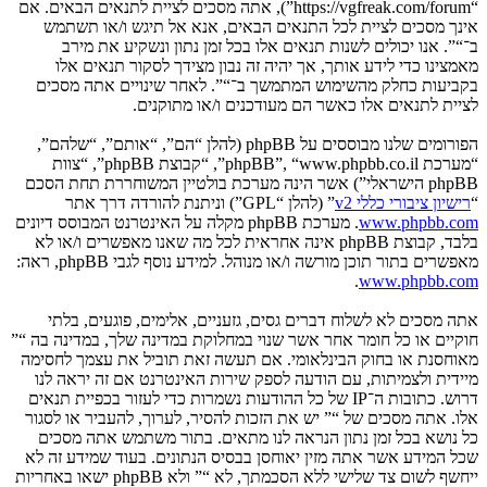
“https://vgfreak.com/forum”), אתה מסכים לציית לתנאים הבאים. אם
אינך מסכים לציית לכל התנאים הבאים, אנא אל תיגש ו/או תשתמש
ב־“”. אנו יכולים לשנות תנאים אלו בכל זמן נתון ונשקיע את מירב
מאמצינו כדי לידע אותך, אך יהיה זה נבון מצידך לסקור תנאים אלו
בקביעות כחלק מהשימוש המתמשך ב־“”. לאחר שינויים אתה מסכים
לציית לתנאים אלו כאשר הם מעודכנים ו/או מתוקנים.
הפורומים שלנו מבוססים על phpBB (להלן “הם”, “אותם”, “שלהם”,
“מערכת phpBB”, “www.phpbb.co.il”, “קבוצת phpBB”, “צוות
phpBB הישראלי”) אשר הינה מערכת בולטיין המשוחררת תחת הסכם
“
רישיון ציבורי כללי v2
” (להלן “GPL”) וניתנת להורדה דרך אתר
www.phpbb.com
. מערכת phpBB מקלה על האינטרנט המבוסס דיונים
בלבד, קבוצת phpBB אינה אחראית לכל מה שאנו מאפשרים ו/או לא
מאפשרים בתור תוכן מורשה ו/או מנוהל. למידע נוסף לגבי phpBB, ראה:
.
www.phpbb.com
אתה מסכים לא לשלוח דברים גסים, גזעניים, אלימים, פוגעים, בלתי
חוקיים או כל חומר אחר אשר שנוי במחלוקת במדינה שלך, במדינה בה “”
מאוחסנת או בחוק הבינלאומי. אם תעשה זאת תוביל את עצמך לחסימה
מיידית ולצמיתות, עם הודעה לספק שירות האינטרנט אם זה יראה לנו
דרוש. כתובות ה־IP של כל ההודעות נשמרות כדי לעזור בכפיית תנאים
אלו. אתה מסכים של “” יש את הזכות להסיר, לערוך, להעביר או לסגור
כל נושא בכל זמן נתון הנראה לנו מתאים. בתור משתמש אתה מסכים
שכל המידע אשר אתה מזין יאוחסן בבסיס הנתונים. בעוד שמידע זה לא
ייחשף לשום צד שלישי ללא הסכמתך, לא “” ולא phpBB ישאו באחריות