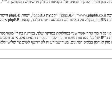
יה זה נבון מצידך לסקור תנאים אלו בקביעות כחלק מהשימוש המתמשך ב־“”.
. מערכת B
ים או כל חומר אחר אשר שנוי במחלוקת במדינה שלך, במדינה בה “” מאוחסנ
ולצמיתות, עם הודעה לספק שירות האינטרנט אם זה יראה לנו דרוש. כתובות ה־IP של כל ההודעות נשמרות כדי