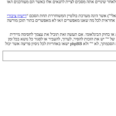
 לאחר שינויים אתה מסכים לציית לתנאים אלו כאשר הם מעודכנים ו/או
רישיון ציבורי
phpB מקלה על האינטרנט המבוסס דיונים בלבד, קבוצת phpBB אינה אחראית לכל מה שאנו מאפשרים ו/או לא מאפשרים בתור תוכן מורשה
ת או בחוק הבינלאומי. אם תעשה זאת תוביל את עצמך לחסימה מיידית
 לעזור בכפיית תנאים אלו. אתה מסכים של “” יש את הזכות להסיר, לערוך, להעביר או לסגור כל נושא בכל זמן
נתון הנראה לנו מתאים. בתור משתמש אתה מסכים שכל המידע אשר אתה מזין יאוחסן בבסיס הנתונים. בעוד שמידע זה לא ייחשף לשום צד שלישי ללא הסכמתך, לא “” ולא phpBB ישאו באחריות לכל ניסיון פריצה אשר יכול