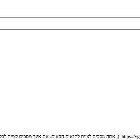
בעת הגישה אל “” (להלן “אנחנו”, “אותנו”, “שלנו”, “”, “https://vgfreak.com/forum”), אתה מסכים לציי