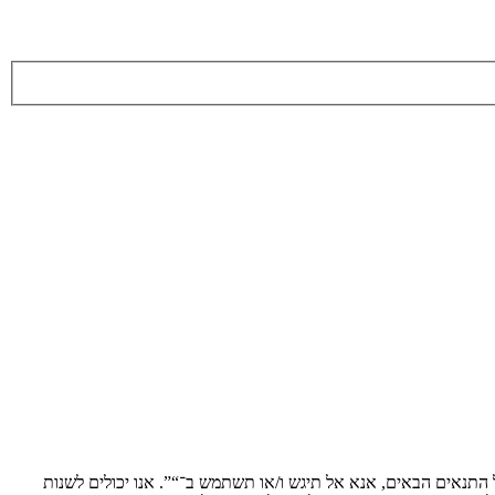
ת לתנאים הבאים. אם אינך מסכים לציית לכל התנאים הבאים, אנא אל תיגש ו/או תשתמש ב־“”. אנו יכולים לשנות