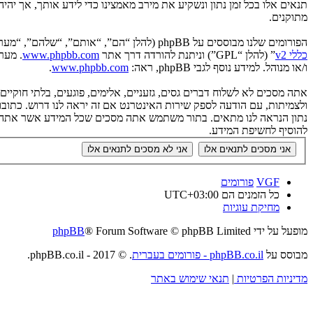
תנאים אלו בכל זמן נתון ונשקיע את מירב מאמצינו כדי לידע אותך, אך יה
מתוקנים.
הפורומים שלנו מבוססים על phpBB (להלן “הם”, “אותם”, “שלהם”, “מערכת phpBB”, “www.phpbb.co.il”, “קבוצת phpBB”, “צוות phpBB הישראלי”) אשר הינה מערכת בולטיין המשוחררת תחת הסכם “
כללי v2
” (להלן “GPL”) וניתנת להורדה דרך אתר
www.phpbb.com
ו/או מנוהל. למידע נוסף לגבי phpBB, ראה:
www.phpbb.com
.
אתה מסכים לא לשלוח דברים גסים, גזעניים, אלימים, פוגעים, בלתי חוקי
להוסיף לחשיפת המידע.
VGF
פורומים
כל הזמנים הם
UTC+03:00
מחיקת עוגיות
מופעל על ידי
® Forum Software © phpBB Limited
phpBB
מבוסס על
phpBB.co.il - פורומים בעברית
. © 2017 - phpBB.co.il.
מדיניות הפרטיות
|
תנאי שימוש באתר