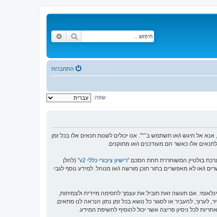
חיפוש
חיפוש מתקדם
התחברות
שפה:
אינך מסכים לציית לכל התנאים הבאים, אנא אל תיגש ו/או תשתמש ב־“”. אנו יכולים לשנות תנאים אלו בכל זמן
לתנאים אלו כאשר הם מעודכנים ו/או מתוקנים.
רישיון ציבורי כללי v2
” (להלן
בוצת phpBB אינה אחראית לכל מה שאנו מאפשרים ו/או לא מאפשרים בתור תוכן מורשה ו/או מנוהל. למידע נוסף לגבי
ינלאומי. אם תעשה זאת תוביל את עצמך לחסימה מיידית ולצמיתות,
ם של “” יש את הזכות להסיר, לערוך, להעביר או לסגור כל נושא בכל זמן נתון הנראה לנו מתאים.