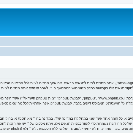
בעת הגישה אל “” (להלן “אנחנו”, “אותנו”, “שלנו”, “”, “https://vgfreak.com/forum”), אתה מסכים לציית לתנאים הבאים. אם 
ך לסקור תנאים אלו בקביעות כחלק מהשימוש המתמשך ב־“”. לאחר שינויים אתה מסכים לציית 
. מערכת phpBB מקלה על האינטרנט המבוסס דיונים בלבד, ק
וקיים או כל חומר אחר אשר שנוי במחלוקת במדינה שלך, במדינה בה “” מאוחסנת או בחוק הב
עם הודעה לספק שירות האינטרנט אם זה יראה לנו דרוש. כתובות ה־IP של כל ההודעות נשמרות כדי לעזור בכפיית תנאים אלו. אתה מסכי
ום צד שלישי ללא הסכמתך, לא “” ולא phpBB ישאו באחריות לכל ניסיון פריצה אשר יכול להוסיף לחשיפת המידע.