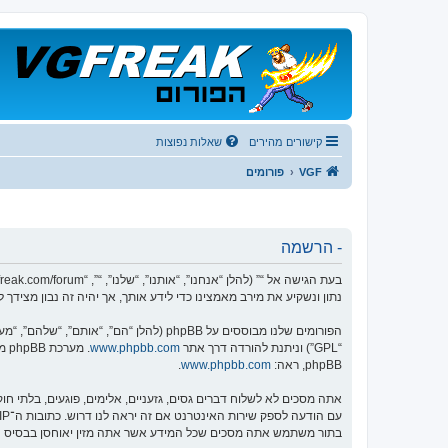
קישורים מהירים
שאלות נפוצות
VGF
פורומים
- הרשמה
נתון ונשקיע את מירב מאמצינו כדי לידע אותך, אך יהיה זה נבון מציד
הפורומים שלנו מבוססים על phpBB (להלן “הם”, “אותם”, “שלהם”, “מערכת phpBB”, “www.phpbb.co.il”, “קבוצת phpBB”, “צוות phpBB הישראלי”) אשר הינה מערכת בולטיין המשוחררת תחת הסכם “
“GPL”) וניתנת להורדה דרך אתר
www.phpbb.com
phpBB, ראה:
www.phpbb.com
.
אתה מסכים לא לשלוח דברים גסים, גזעניים, אלימים, פוגעים, בלתי ח
בתור משתמש אתה מסכים שכל המידע אשר אתה מזין יאוחסן בבסיס הנתונים. בעוד שמידע זה לא ייחשף לש