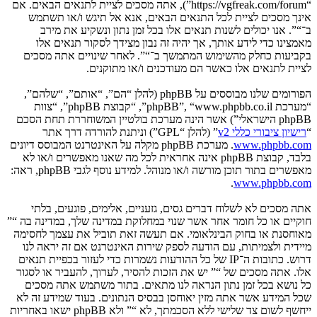
“https://vgfreak.com/forum”), אתה מסכים לציית לתנאים הבאים. אם
אינך מסכים לציית לכל התנאים הבאים, אנא אל תיגש ו/או תשתמש
ב־“”. אנו יכולים לשנות תנאים אלו בכל זמן נתון ונשקיע את מירב
מאמצינו כדי לידע אותך, אך יהיה זה נבון מצידך לסקור תנאים אלו
בקביעות כחלק מהשימוש המתמשך ב־“”. לאחר שינויים אתה מסכים
לציית לתנאים אלו כאשר הם מעודכנים ו/או מתוקנים.
הפורומים שלנו מבוססים על phpBB (להלן “הם”, “אותם”, “שלהם”,
“מערכת phpBB”, “www.phpbb.co.il”, “קבוצת phpBB”, “צוות
phpBB הישראלי”) אשר הינה מערכת בולטיין המשוחררת תחת הסכם
“
רישיון ציבורי כללי v2
” (להלן “GPL”) וניתנת להורדה דרך אתר
www.phpbb.com
. מערכת phpBB מקלה על האינטרנט המבוסס דיונים
בלבד, קבוצת phpBB אינה אחראית לכל מה שאנו מאפשרים ו/או לא
מאפשרים בתור תוכן מורשה ו/או מנוהל. למידע נוסף לגבי phpBB, ראה:
.
www.phpbb.com
אתה מסכים לא לשלוח דברים גסים, גזעניים, אלימים, פוגעים, בלתי
חוקיים או כל חומר אחר אשר שנוי במחלוקת במדינה שלך, במדינה בה “”
מאוחסנת או בחוק הבינלאומי. אם תעשה זאת תוביל את עצמך לחסימה
מיידית ולצמיתות, עם הודעה לספק שירות האינטרנט אם זה יראה לנו
דרוש. כתובות ה־IP של כל ההודעות נשמרות כדי לעזור בכפיית תנאים
אלו. אתה מסכים של “” יש את הזכות להסיר, לערוך, להעביר או לסגור
כל נושא בכל זמן נתון הנראה לנו מתאים. בתור משתמש אתה מסכים
שכל המידע אשר אתה מזין יאוחסן בבסיס הנתונים. בעוד שמידע זה לא
ייחשף לשום צד שלישי ללא הסכמתך, לא “” ולא phpBB ישאו באחריות