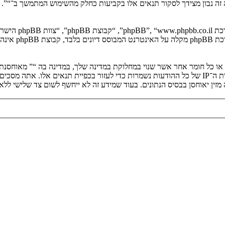
יה זה נבון מצידך לסקור תנאים אלו בקביעות כחלק מהשימוש המתמשך ב־“”.
. מערכת B
ים או כל חומר אחר אשר שנוי במחלוקת במדינה שלך, במדינה בה “” מאוחסנ
ולצמיתות, עם הודעה לספק שירות האינטרנט אם זה יראה לנו דרוש. כתובות ה־IP של כל ההודעות נשמרות כדי