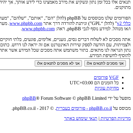
תנאים אלו בכל זמן נתון ונשקיע את מירב מאמצינו כדי לידע אותך, אך יה
מתוקנים.
הפורומים שלנו מבוססים על phpBB (להלן “הם”, “אותם”, “שלהם”, “מערכת phpBB”, “www.phpbb.co.il”, “קבוצת phpBB”, “צוות phpBB הישראלי”) אשר הינה מערכת בולטיין המשוחררת תחת הסכם “
כללי v2
” (להלן “GPL”) וניתנת להורדה דרך אתר
www.phpbb.com
ו/או מנוהל. למידע נוסף לגבי phpBB, ראה:
www.phpbb.com
.
אתה מסכים לא לשלוח דברים גסים, גזעניים, אלימים, פוגעים, בלתי חוקי
להוסיף לחשיפת המידע.
VGF
פורומים
כל הזמנים הם
UTC+03:00
מחיקת עוגיות
מופעל על ידי
® Forum Software © phpBB Limited
phpBB
מבוסס על
phpBB.co.il - פורומים בעברית
. © 2017 - phpBB.co.il.
מדיניות הפרטיות
|
תנאי שימוש באתר