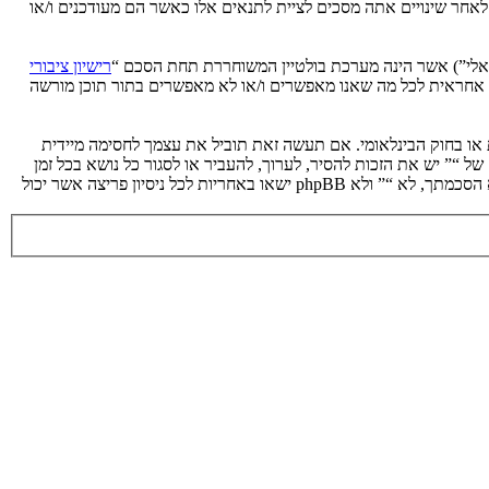
 לאחר שינויים אתה מסכים לציית לתנאים אלו כאשר הם מעודכנים ו/או
רישיון ציבורי
phpB מקלה על האינטרנט המבוסס דיונים בלבד, קבוצת phpBB אינה אחראית לכל מה שאנו מאפשרים ו/או לא מאפשרים בתור תוכן מורשה
ת או בחוק הבינלאומי. אם תעשה זאת תוביל את עצמך לחסימה מיידית
 לעזור בכפיית תנאים אלו. אתה מסכים של “” יש את הזכות להסיר, לערוך, להעביר או לסגור כל נושא בכל זמן
נתון הנראה לנו מתאים. בתור משתמש אתה מסכים שכל המידע אשר אתה מזין יאוחסן בבסיס הנתונים. בעוד שמידע זה לא ייחשף לשום צד שלישי ללא הסכמתך, לא “” ולא phpBB ישאו באחריות לכל ניסיון פריצה אשר יכול