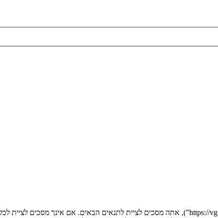
בעת הגישה אל “” (להלן “אנחנו”, “אותנו”, “שלנו”, “”, “https://vgfreak.com/forum”), אתה מסכים לציי