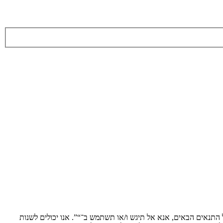
ת לתנאים הבאים. אם אינך מסכים לציית לכל התנאים הבאים, אנא אל תיגש ו/או תשתמש ב־“”. אנו יכולים לשנות