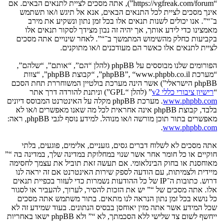
“https://vgfreak.com/forum”), אתה מסכים לציית לתנאים הבאים. אם
אינך מסכים לציית לכל התנאים הבאים, אנא אל תיגש ו/או תשתמש
ב־“”. אנו יכולים לשנות תנאים אלו בכל זמן נתון ונשקיע את מירב
מאמצינו כדי לידע אותך, אך יהיה זה נבון מצידך לסקור תנאים אלו
בקביעות כחלק מהשימוש המתמשך ב־“”. לאחר שינויים אתה מסכים
לציית לתנאים אלו כאשר הם מעודכנים ו/או מתוקנים.
הפורומים שלנו מבוססים על phpBB (להלן “הם”, “אותם”, “שלהם”,
“מערכת phpBB”, “www.phpbb.co.il”, “קבוצת phpBB”, “צוות
phpBB הישראלי”) אשר הינה מערכת בולטיין המשוחררת תחת הסכם
“
רישיון ציבורי כללי v2
” (להלן “GPL”) וניתנת להורדה דרך אתר
www.phpbb.com
. מערכת phpBB מקלה על האינטרנט המבוסס דיונים
בלבד, קבוצת phpBB אינה אחראית לכל מה שאנו מאפשרים ו/או לא
מאפשרים בתור תוכן מורשה ו/או מנוהל. למידע נוסף לגבי phpBB, ראה:
.
www.phpbb.com
אתה מסכים לא לשלוח דברים גסים, גזעניים, אלימים, פוגעים, בלתי
חוקיים או כל חומר אחר אשר שנוי במחלוקת במדינה שלך, במדינה בה “”
מאוחסנת או בחוק הבינלאומי. אם תעשה זאת תוביל את עצמך לחסימה
מיידית ולצמיתות, עם הודעה לספק שירות האינטרנט אם זה יראה לנו
דרוש. כתובות ה־IP של כל ההודעות נשמרות כדי לעזור בכפיית תנאים
אלו. אתה מסכים של “” יש את הזכות להסיר, לערוך, להעביר או לסגור
כל נושא בכל זמן נתון הנראה לנו מתאים. בתור משתמש אתה מסכים
שכל המידע אשר אתה מזין יאוחסן בבסיס הנתונים. בעוד שמידע זה לא
ייחשף לשום צד שלישי ללא הסכמתך, לא “” ולא phpBB ישאו באחריות