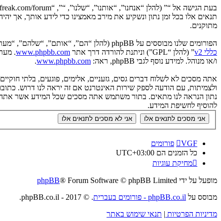
תנאים אלו בכל זמן נתון ונשקיע את מירב מאמצינו כדי לידע אותך, אך יה
מתוקנים.
הפורומים שלנו מבוססים על phpBB (להלן “הם”, “אותם”, “שלהם”, “מערכת phpBB”, “www.phpbb.co.il”, “קבוצת phpBB”, “צוות phpBB הישראלי”) אשר הינה מערכת בולטיין המשוחררת תחת הסכם “
כללי v2
” (להלן “GPL”) וניתנת להורדה דרך אתר
www.phpbb.com
ו/או מנוהל. למידע נוסף לגבי phpBB, ראה:
www.phpbb.com
.
אתה מסכים לא לשלוח דברים גסים, גזעניים, אלימים, פוגעים, בלתי חוקי
להוסיף לחשיפת המידע.
VGF
פורומים
כל הזמנים הם
UTC+03:00
מחיקת עוגיות
מופעל על ידי
® Forum Software © phpBB Limited
phpBB
מבוסס על
phpBB.co.il - פורומים בעברית
. © 2017 - phpBB.co.il.
מדיניות הפרטיות
|
תנאי שימוש באתר