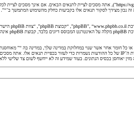
בעת הגישה אל “” (להלן “אנחנו”, “אותנו”, “שלנו”, “”, “https://vgfreak.com/forum”), אתה מסכים לציי
יה זה נבון מצידך לסקור תנאים אלו בקביעות כחלק מהשימוש המתמשך ב־“”.
. מערכת B
ים או כל חומר אחר אשר שנוי במחלוקת במדינה שלך, במדינה בה “” מאוחסנ
ולצמיתות, עם הודעה לספק שירות האינטרנט אם זה יראה לנו דרוש. כתובות ה־IP של כל ההודעות נשמרות כדי