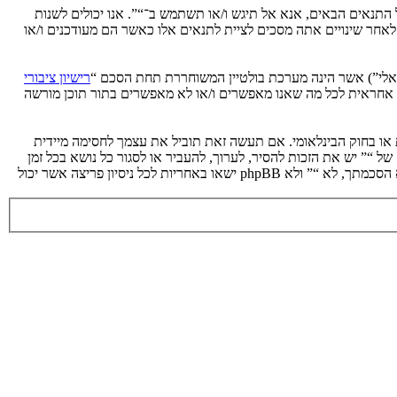
ת לתנאים הבאים. אם אינך מסכים לציית לכל התנאים הבאים, אנא אל תיגש ו/או תשתמש ב־“”. אנו יכולים לשנות
 לאחר שינויים אתה מסכים לציית לתנאים אלו כאשר הם מעודכנים ו/או
רישיון ציבורי
phpB מקלה על האינטרנט המבוסס דיונים בלבד, קבוצת phpBB אינה אחראית לכל מה שאנו מאפשרים ו/או לא מאפשרים בתור תוכן מורשה
ת או בחוק הבינלאומי. אם תעשה זאת תוביל את עצמך לחסימה מיידית
 לעזור בכפיית תנאים אלו. אתה מסכים של “” יש את הזכות להסיר, לערוך, להעביר או לסגור כל נושא בכל זמן
נתון הנראה לנו מתאים. בתור משתמש אתה מסכים שכל המידע אשר אתה מזין יאוחסן בבסיס הנתונים. בעוד שמידע זה לא ייחשף לשום צד שלישי ללא הסכמתך, לא “” ולא phpBB ישאו באחריות לכל ניסיון פריצה אשר יכול