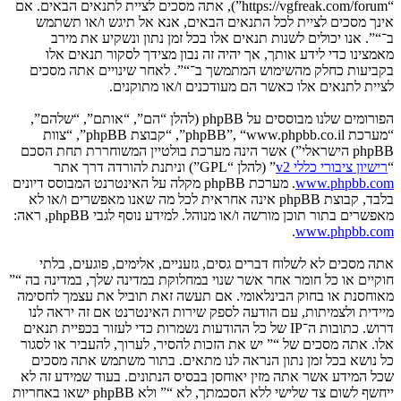
“https://vgfreak.com/forum”), אתה מסכים לציית לתנאים הבאים. אם
אינך מסכים לציית לכל התנאים הבאים, אנא אל תיגש ו/או תשתמש
ב־“”. אנו יכולים לשנות תנאים אלו בכל זמן נתון ונשקיע את מירב
מאמצינו כדי לידע אותך, אך יהיה זה נבון מצידך לסקור תנאים אלו
בקביעות כחלק מהשימוש המתמשך ב־“”. לאחר שינויים אתה מסכים
לציית לתנאים אלו כאשר הם מעודכנים ו/או מתוקנים.
הפורומים שלנו מבוססים על phpBB (להלן “הם”, “אותם”, “שלהם”,
“מערכת phpBB”, “www.phpbb.co.il”, “קבוצת phpBB”, “צוות
phpBB הישראלי”) אשר הינה מערכת בולטיין המשוחררת תחת הסכם
“
רישיון ציבורי כללי v2
” (להלן “GPL”) וניתנת להורדה דרך אתר
www.phpbb.com
. מערכת phpBB מקלה על האינטרנט המבוסס דיונים
בלבד, קבוצת phpBB אינה אחראית לכל מה שאנו מאפשרים ו/או לא
מאפשרים בתור תוכן מורשה ו/או מנוהל. למידע נוסף לגבי phpBB, ראה:
.
www.phpbb.com
אתה מסכים לא לשלוח דברים גסים, גזעניים, אלימים, פוגעים, בלתי
חוקיים או כל חומר אחר אשר שנוי במחלוקת במדינה שלך, במדינה בה “”
מאוחסנת או בחוק הבינלאומי. אם תעשה זאת תוביל את עצמך לחסימה
מיידית ולצמיתות, עם הודעה לספק שירות האינטרנט אם זה יראה לנו
דרוש. כתובות ה־IP של כל ההודעות נשמרות כדי לעזור בכפיית תנאים
אלו. אתה מסכים של “” יש את הזכות להסיר, לערוך, להעביר או לסגור
כל נושא בכל זמן נתון הנראה לנו מתאים. בתור משתמש אתה מסכים
שכל המידע אשר אתה מזין יאוחסן בבסיס הנתונים. בעוד שמידע זה לא
ייחשף לשום צד שלישי ללא הסכמתך, לא “” ולא phpBB ישאו באחריות